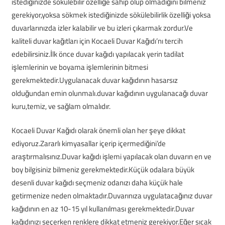
istediğinizde sökülebilir özelliğe sahip olup olmadığını bilmeniz
gerekiyor,yoksa sökmek istediğinizde sökülebilirlik özelliği yoksa
duvarlarınızda izler kalabilir ve bu izleri çıkarmak zordur.Ve
kaliteli duvar kağıtları için Kocaeli Duvar Kağıdı’nı tercih
edebilirsiniz.İlk önce duvar kağıdı yapılacak yerin tadilat
işlemlerinin ve boyama işlemlerinin bitmesi
gerekmektedir.Uygulanacak duvar kağıdının hasarsız
olduğundan emin olunmalı.duvar kağıdının uygulanacağı duvar
kuru,temiz, ve sağlam olmalıdır.
Kocaeli Duvar Kağıdı olarak önemli olan her şeye dikkat
ediyoruz.Zararlı kimyasallar içerip içermediğini’de
araştırmalısınız.Duvar kağıdı işlemi yapılacak olan duvarın en ve
boy bilgisiniz bilmeniz gerekmektedir.Küçük odalara büyük
desenli duvar kağıdı seçmeniz odanızı daha küçük hale
getirmenize neden olmaktadır.Duvarınıza uygulatacağınız duvar
kağıdının en az 10-15 yıl kullanılması gerekmektedir.Duvar
kağıdınızı seçerken renklere dikkat etmeniz gerekiyor.Eğer sıcak