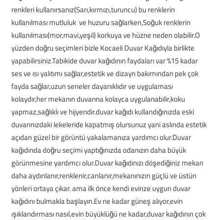
renkleri kullanırsanız(Sarı,kırmızı,turuncu) bu renklerin
kullanılması mutluluk ve huzuru sağlarken,Soğuk renklerin
kullanılması(mor,mavi,yeşil) korkuya ve hüzne neden olabilir.O
yüzden doğru seçimleri bizle Kocaeli Duvar Kağıdıyla birlikte
yapabilirsiniz.Tabikide duvar kağıdının faydaları var %15 kadar
ses ve ısı yalıtımı sağlar,estetik ve dizayn bakımından pek çok
fayda sağlar,uzun seneler dayanıklıdır ve uygulaması
kolaydır,her mekanın duvarına kolayca uygulanabilir,koku
yapmaz,sağlıklı ve hijyendir.duvar kağıdı kullandığınızda eski
duvarınızdaki lekeleride kapatmış olursunuz yani aslında estetik
açıdan güzel bir görüntü yakalamanıza yardımcı olur.Duvar
kağıdında doğru seçimi yaptığınızda odanızın daha büyük
görünmesine yardımcı olur.Duvar kağıdınızı döşediğiniz mekan
daha aydınlanır,renklenir,canlanır,mekanınızın güçlü ve üstün
yönleri ortaya çıkar. ama ilk önce kendi evinze uygun duvar
kağıdını bulmakla başlayın.Ev ne kadar güneş alıyor,evin
ışıklandırması nasıl,evin büyüklüğü ne kadar,duvar kağıdının çok