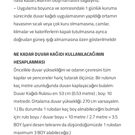
hava kabarcıklarının oluşmamasını sağlayınız.
– Uygulama boyunca ve sonrasındaki 1 günlük kuruma
sürecinde duvar kağıdı uygulamasının yapıldığı ortamın
havasının sıcak veya çok kuru olmamasına, camlar,
klimalar ve kaloriferlerin kapalı tutulmasına ayrıca
doğrudan güneş ışığı almamasına özen gösterilmelidir
NE KADAR DUVAR KAĞIDI KULLANILACAĞININ
HESAPLANMASI
Öncelikle duvar yüksekliğini ve odanın çevresini tüm
kapılar ve pencereler hariç tutarak ölçünüz. Bir rulonun
kaç metre uzunluğunda duvarı kaplayacağını bulalım:
Duvar Kağıdı Rulosu en: 53 cm (0.53 metre) ; boy: 10
metredir. Ortalama duvar yüksekliği: 270 cm varsayalım.
1.) Bu durumda 1 rulodan kaç boy alınabileceğini bulmak
için: rulo boyu / duvar boyu = 10 metre / 2.7 metre = 3.5
BOY (yani desen tekrarını da düşündüğümüzde 1 rulodan
maximum 3 BOY alabileceğiz.)