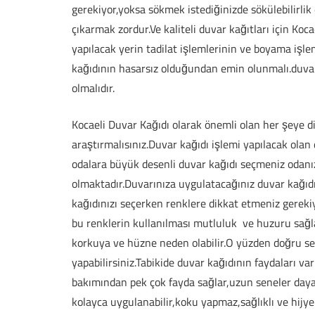
gerekiyor,yoksa sökmek istediğinizde sökülebilirlik ö
çıkarmak zordur.Ve kaliteli duvar kağıtları için Koca
yapılacak yerin tadilat işlemlerinin ve boyama iş
kağıdının hasarsız olduğundan emin olunmalı.duva
olmalıdır.
Kocaeli Duvar Kağıdı olarak önemli olan her şeye di
araştırmalısınız.Duvar kağıdı işlemi yapılacak olan
odalara büyük desenli duvar kağıdı seçmeniz odan
olmaktadır.Duvarınıza uygulatacağınız duvar kağıd
kağıdınızı seçerken renklere dikkat etmeniz gerekiy
bu renklerin kullanılması mutluluk ve huzuru sağl
korkuya ve hüzne neden olabilir.O yüzden doğru seçi
yapabilirsiniz.Tabikide duvar kağıdının faydaları var
bakımından pek çok fayda sağlar,uzun seneler daya
kolayca uygulanabilir,koku yapmaz,sağlıklı ve hijye