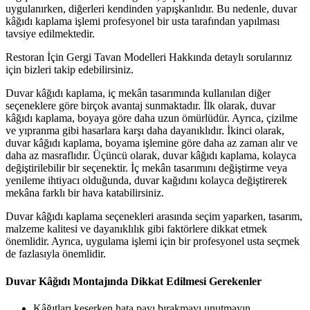
uygulanırken, diğerleri kendinden yapışkanlıdır. Bu nedenle, duvar
kâğıdı kaplama işlemi profesyonel bir usta tarafından yapılması
tavsiye edilmektedir.
Restoran İçin Gergi Tavan Modelleri Hakkında detaylı sorularınız
için bizleri takip edebilirsiniz.
Duvar kâğıdı kaplama, iç mekân tasarımında kullanılan diğer
seçeneklere göre birçok avantaj sunmaktadır. İlk olarak, duvar
kâğıdı kaplama, boyaya göre daha uzun ömürlüdür. Ayrıca, çizilme
ve yıpranma gibi hasarlara karşı daha dayanıklıdır. İkinci olarak,
duvar kâğıdı kaplama, boyama işlemine göre daha az zaman alır ve
daha az masraflıdır. Üçüncü olarak, duvar kâğıdı kaplama, kolayca
değiştirilebilir bir seçenektir. İç mekân tasarımını değiştirme veya
yenileme ihtiyacı olduğunda, duvar kağıdını kolayca değiştirerek
mekâna farklı bir hava katabilirsiniz.
Duvar kâğıdı kaplama seçenekleri arasında seçim yaparken, tasarım,
malzeme kalitesi ve dayanıklılık gibi faktörlere dikkat etmek
önemlidir. Ayrıca, uygulama işlemi için bir profesyonel usta seçmek
de fazlasıyla önemlidir.
Duvar Kâğıdı Montajında Dikkat Edilmesi Gerekenler
Kâğıtları keserken hata payı bırakmayı unutmayın.