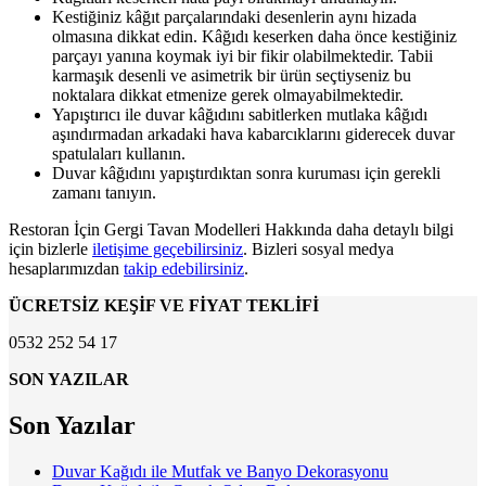
Kestiğiniz kâğıt parçalarındaki desenlerin aynı hizada
olmasına dikkat edin. Kâğıdı keserken daha önce kestiğiniz
parçayı yanına koymak iyi bir fikir olabilmektedir. Tabii
karmaşık desenli ve asimetrik bir ürün seçtiyseniz bu
noktalara dikkat etmenize gerek olmayabilmektedir.
Yapıştırıcı ile duvar kâğıdını sabitlerken mutlaka kâğıdı
aşındırmadan arkadaki hava kabarcıklarını giderecek duvar
spatulaları kullanın.
Duvar kâğıdını yapıştırdıktan sonra kuruması için gerekli
zamanı tanıyın.
Restoran İçin Gergi Tavan Modelleri Hakkında daha detaylı bilgi
için bizlerle
iletişime geçebilirsiniz
. Bizleri sosyal medya
hesaplarımızdan
takip edebilirsiniz
.
ÜCRETSİZ KEŞİF VE FİYAT TEKLİFİ
0532 252 54 17
SON YAZILAR
Son Yazılar
Duvar Kağıdı ile Mutfak ve Banyo Dekorasyonu