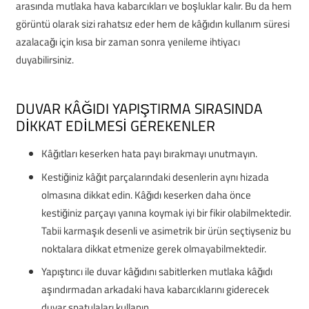
arasında mutlaka hava kabarcıkları ve boşluklar kalır. Bu da hem
görüntü olarak sizi rahatsız eder hem de kâğıdın kullanım süresi
azalacağı için kısa bir zaman sonra yenileme ihtiyacı
duyabilirsiniz.
DUVAR KÂĞIDI YAPIŞTIRMA SIRASINDA
DİKKAT EDİLMESİ GEREKENLER
Kâğıtları keserken hata payı bırakmayı unutmayın.
Kestiğiniz kâğıt parçalarındaki desenlerin aynı hizada
olmasına dikkat edin. Kâğıdı keserken daha önce
kestiğiniz parçayı yanına koymak iyi bir fikir olabilmektedir.
Tabii karmaşık desenli ve asimetrik bir ürün seçtiyseniz bu
noktalara dikkat etmenize gerek olmayabilmektedir.
Yapıştırıcı ile duvar kâğıdını sabitlerken mutlaka kâğıdı
aşındırmadan arkadaki hava kabarcıklarını giderecek
duvar spatulaları kullanın.