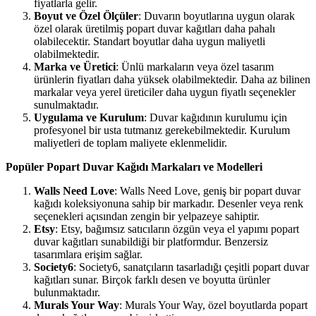
fiyatlarla gelir.
Boyut ve Özel Ölçüler
: Duvarın boyutlarına uygun olarak
özel olarak üretilmiş popart duvar kağıtları daha pahalı
olabilecektir. Standart boyutlar daha uygun maliyetli
olabilmektedir.
Marka ve Üretici
: Ünlü markaların veya özel tasarım
ürünlerin fiyatları daha yüksek olabilmektedir. Daha az bilinen
markalar veya yerel üreticiler daha uygun fiyatlı seçenekler
sunulmaktadır.
Uygulama ve Kurulum
: Duvar kağıdının kurulumu için
profesyonel bir usta tutmanız gerekebilmektedir. Kurulum
maliyetleri de toplam maliyete eklenmelidir.
Popüler Popart Duvar Kağıdı Markaları ve Modelleri
Walls Need Love
: Walls Need Love, geniş bir popart duvar
kağıdı koleksiyonuna sahip bir markadır. Desenler veya renk
seçenekleri açısından zengin bir yelpazeye sahiptir.
Etsy
: Etsy, bağımsız satıcıların özgün veya el yapımı popart
duvar kağıtları sunabildiği bir platformdur. Benzersiz
tasarımlara erişim sağlar.
Society6
: Society6, sanatçıların tasarladığı çeşitli popart duvar
kağıtları sunar. Birçok farklı desen ve boyutta ürünler
bulunmaktadır.
Murals Your Way
: Murals Your Way, özel boyutlarda popart