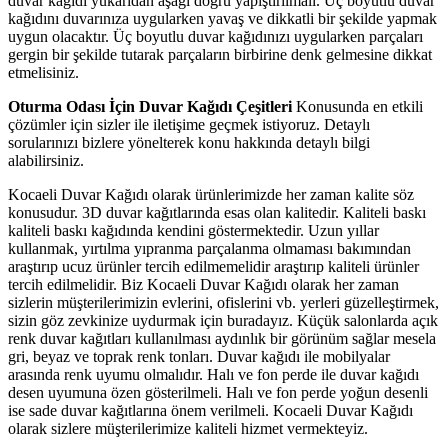
duvar kağıdı yukarıdan aşağı doğru yapıştırılmalı. Üç boyutlu duvar
kağıdını duvarınıza uygularken yavaş ve dikkatli bir şekilde yapmak
uygun olacaktır. Üç boyutlu duvar kağıdınızı uygularken parçaları
gergin bir şekilde tutarak parçaların birbirine denk gelmesine dikkat
etmelisiniz.
Oturma Odası İçin Duvar Kağıdı Çeşitleri
Konusunda en etkili
çözümler için sizler ile iletişime geçmek istiyoruz. Detaylı
sorularınızı bizlere yönelterek konu hakkında detaylı bilgi
alabilirsiniz.
Kocaeli Duvar Kağıdı olarak ürünlerimizde her zaman kalite söz
konusudur. 3D duvar kağıtlarında esas olan kalitedir. Kaliteli baskı
kaliteli baskı kağıdında kendini göstermektedir. Uzun yıllar
kullanmak, yırtılma yıpranma parçalanma olmaması bakımından
araştırıp ucuz ürünler tercih edilmemelidir araştırıp kaliteli ürünler
tercih edilmelidir. Biz Kocaeli Duvar Kağıdı olarak her zaman
sizlerin müşterilerimizin evlerini, ofislerini vb. yerleri güzelleştirmek,
sizin göz zevkinize uydurmak için buradayız. Küçük salonlarda açık
renk duvar kağıtları kullanılması aydınlık bir görünüm sağlar mesela
gri, beyaz ve toprak renk tonları. Duvar kağıdı ile mobilyalar
arasında renk uyumu olmalıdır. Halı ve fon perde ile duvar kağıdı
desen uyumuna özen gösterilmeli. Halı ve fon perde yoğun desenli
ise sade duvar kağıtlarına önem verilmeli. Kocaeli Duvar Kağıdı
olarak sizlere müşterilerimize kaliteli hizmet vermekteyiz.