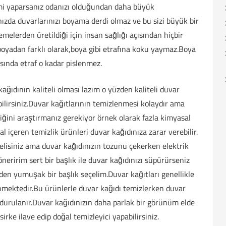
mi yaparsanız odanızı olduğundan daha büyük
ızda duvarlarınızı boyama derdi olmaz ve bu sizi büyük bir
melerden üretildiği için insan sağlığı açısından hiçbir
oyadan farklı olarak,boya gibi etrafına koku yaymaz.Boya
sında etraf o kadar pislenmez.
ğıdının kaliteli olması lazım o yüzden kaliteli duvar
ebilirsiniz.Duvar kağıtlarının temizlenmesi kolaydır ama
iğini araştırmanız gerekiyor örnek olarak fazla kimyasal
l içeren temizlik ürünleri duvar kağıdınıza zarar verebilir.
elisiniz ama duvar kağıdınızın tozunu çekerken elektrik
eririm sert bir başlık ile duvar kağıdınızı süpürürseniz
den yumuşak bir başlık seçelim.Duvar kağıtları genellikle
lenmektedir.Bu ürünlerle duvar kağıdı temizlerken duvar
k durulanır.Duvar kağıdınızın daha parlak bir görünüm elde
 sirke ilave edip doğal temizleyici yapabilirsiniz.