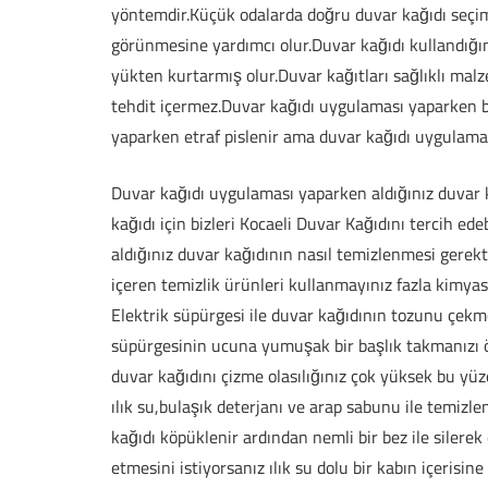
yöntemdir.Küçük odalarda doğru duvar kağıdı seçi
görünmesine yardımcı olur.Duvar kağıdı kullandığın
yükten kurtarmış olur.Duvar kağıtları sağlıklı malze
tehdit içermez.Duvar kağıdı uygulaması yaparken b
yaparken etraf pislenir ama duvar kağıdı uygulama
Duvar kağıdı uygulaması yaparken aldığınız duvar ka
kağıdı için bizleri Kocaeli Duvar Kağıdını tercih ed
aldığınız duvar kağıdının nasıl temizlenmesi gerekt
içeren temizlik ürünleri kullanmayınız fazla kimyasa
Elektrik süpürgesi ile duvar kağıdının tozunu çekm
süpürgesinin ucuna yumuşak bir başlık takmanızı ön
duvar kağıdını çizme olasılığınız çok yüksek bu yüz
ılık su,bulaşık deterjanı ve arap sabunu ile temiz
kağıdı köpüklenir ardından nemli bir bez ile silere
etmesini istiyorsanız ılık su dolu bir kabın içerisine