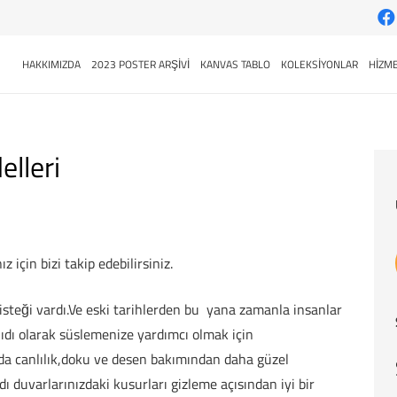
HAKKIMIZDA
2023 POSTER ARŞİVİ
KANVAS TABLO
KOLEKSİYONLAR
HİZME
lleri
 için bizi takip edebilirsiniz.
steği vardı.Ve eski tarihlerden bu yana zamanla insanlar
ağıdı olarak süslemenize yardımcı olmak için
ında canlılık,doku ve desen bakımından daha güzel
dı duvarlarınızdaki kusurları gizleme açısından iyi bir