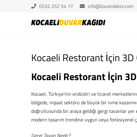
0532 252 54 17
info@tavandekor.com
Kocaeli Restorant İçin 3
Kocaeli Restorant İçin 3
Kocaeli, Türkiye’nin endüstri ve ticaret merkezlerin
bölgede, inşaat sektörü de büyük bir ivme kazanmış
doğrultusunda bir araya geldiği gergi tavanlar yer 
modern tasarım trendine uygun veya fonksiyonel ç
Gergi Tavan Nedir?