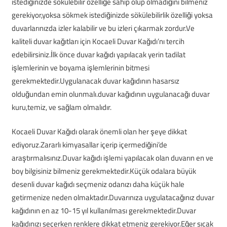
istediğinizde sökülebilir özelliğe sahip olup olmadığını bilmeniz
gerekiyor,yoksa sökmek istediğinizde sökülebilirlik özelliği yoksa
duvarlarınızda izler kalabilir ve bu izleri çıkarmak zordur.Ve
kaliteli duvar kağıtları için Kocaeli Duvar Kağıdı’nı tercih
edebilirsiniz.İlk önce duvar kağıdı yapılacak yerin tadilat
işlemlerinin ve boyama işlemlerinin bitmesi
gerekmektedir.Uygulanacak duvar kağıdının hasarsız
olduğundan emin olunmalı.duvar kağıdının uygulanacağı duvar
kuru,temiz, ve sağlam olmalıdır.
Kocaeli Duvar Kağıdı olarak önemli olan her şeye dikkat
ediyoruz.Zararlı kimyasallar içerip içermediğini’de
araştırmalısınız.Duvar kağıdı işlemi yapılacak olan duvarın en ve
boy bilgisiniz bilmeniz gerekmektedir.Küçük odalara büyük
desenli duvar kağıdı seçmeniz odanızı daha küçük hale
getirmenize neden olmaktadır.Duvarınıza uygulatacağınız duvar
kağıdının en az 10-15 yıl kullanılması gerekmektedir.Duvar
kağıdınızı seçerken renklere dikkat etmeniz gerekiyor.Eğer sıcak