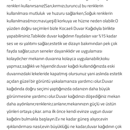
renkleri kullanırsanız(Sarı,kırmızı,turuncu) bu renklerin
kullanılması mutluluk ve huzuru sağlarken,Soğuk renklerin
kullanılması(mor,mavi,yeşil) korkuya ve hüzne neden olabilir.O
yüzden doğru seçimleri bizle Kocaeli Duvar Kağıdıyla birlikte
yapabilirsiniz.Tabikide duvar kağıdının faydaları var %15 kadar
ses ve ısı yalıtımı sağlar,estetik ve dizayn bakımından pek çok
fayda sağlar,uzun seneler dayanıklıdır ve uygulaması
kolaydır,her mekanın duvarına kolayca uygulanabilir,koku
yapmaz,sağlıklı ve hijyendir.duvar kağıdı kullandığınızda eski
duvarınızdaki lekeleride kapatmış olursunuz yani aslında estetik
açıdan güzel bir görüntü yakalamanıza yardımcı olur.Duvar
kağıdında doğru seçimi yaptığınızda odanızın daha büyük
görünmesine yardımcı olur.Duvar kağıdınızı döşediğiniz mekan
daha aydınlanır,renklenir,canlanır,mekanınızın güçlü ve üstün
yönleri ortaya çıkar. ama ilk önce kendi evinze uygun duvar
kağıdını bulmakla başlayın.Ev ne kadar güneş alıyor,evin
ışıklandırması nasıl,evin büyüklüğü ne kadar,duvar kağıdının çok