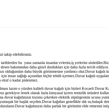
zi takip edebilirsiniz.
 tarihlerden bu yana zamanla insanlar evlerini,iş yerlerini süslediler.
e desen bakımından daha güzel durdukları için daha fazla tercih ediliyor
ızı olduğundan daha büyük görünmesine yardımcı olur.Duvar kağıdı kul
i için insan sağlığı açısından hiçbir tehdit içermez.Duvar kağıdı uygul
etraf o kadar pislenmez.
ması lazım o yüzden kaliteli duvar kağıdı için bizleri Kocaeli Duvar Ka
nız gerekiyor örnek olarak fazla kimyasal içeren temizlik ürünleri kulla
ama duvar kağıdınızın tozunu çekerken elektrik süpürgesinin ucuna yumuşa
umuşak bir başlık seçelim.Duvar kağıtları genellikle ılık su,bulaşık det
durulanır.Duvar kağıdınızın daha parlak bir görünüm elde etmesini istiyor