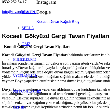
Instagram
0532 252 54 17
Google
info@tavandekor.com
RAVENA
Kocaeli Duvar Kağıdı Blog
SEELA
Kocaeli Gökyüzü Gergi Tavan Fiyatları
GMZ
Kocaeli Gökyüzü Gergi Tavan Fiyatları
Kocaeli Gökyüzü Gergi Tavan Fiyatları
hakkında sorularınız için bi
HİZMETLERİMİZ
İnsanların içinde her zaman bir dekorasyon yapma isteği vardı.Ve eski
buradayız.Duvar kağıtları boyayla karşılaştırıldığında canlılık,doku v
yöntemdir.Küçük odalarda doğru duvar kağıdı seçimi yaparsanız odan
UYGULAMALAR
yükten kurtarmış olur.Duvar kağıtları sağlıklı malzemelerden üretildiğ
yaymaz.Boya yaparken etraf pislenir ama duvar kağıdı uygulamasında 
Duvar kağıdı uygulaması yaparken aldığınız duvar kağıdının kaliteli ol
REFERANSLARIMIZ
ama aldığınız duvar kağıdının nasıl temizlenmesi gerektiğini araştırma
verebilir. Elektrik süpürgesi ile duvar kağıdının tozunu çekmelisiniz 
süpürürseniz duvar kağıdını çizme olasılığınız çok yüksek bu yüzden y
temizlerken duvar kağıdı köpüklenir ardından nemli bir bez ile silerek 
İLETİŞİM