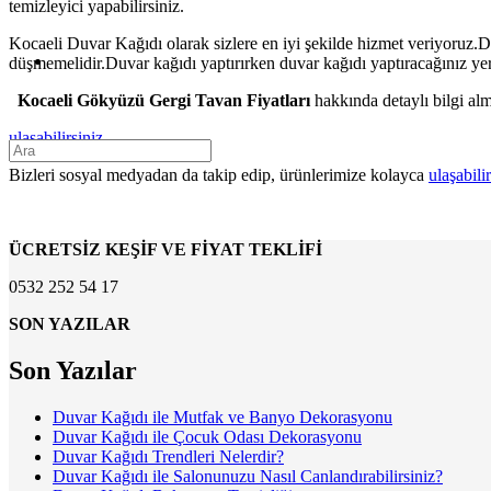
temizleyici yapabilirsiniz.
Kocaeli Duvar Kağıdı olarak sizlere en iyi şekilde hizmet veriyoruz.
düşmemelidir.Duvar kağıdı yaptırırken duvar kağıdı yaptıracağınız yerin
Kocaeli Gökyüzü Gergi Tavan Fiyatları
hakkında detaylı bilgi alm
ulaşabilirsiniz.
Bizleri sosyal medyadan da takip edip, ürünlerimize kolayca
ulaşabilir
ÜCRETSİZ KEŞİF VE FİYAT TEKLİFİ
0532 252 54 17
SON YAZILAR
Son Yazılar
Duvar Kağıdı ile Mutfak ve Banyo Dekorasyonu
Duvar Kağıdı ile Çocuk Odası Dekorasyonu
Duvar Kağıdı Trendleri Nelerdir?
Duvar Kağıdı ile Salonunuzu Nasıl Canlandırabilirsiniz?