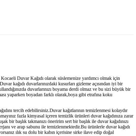
Biz Kocaeli Duvar Kağıdı olarak süslemenize yardımcı olmak için
.Duvar kağıdı duvarlarınızdaki kusurları gizleme açısından iyi bir
landığınızda duvarlarınızı boyama derdi olmaz ve bu sizi büyük bir
aması yaparken boyadan farklı olarak,boya gibi etrafına koku
ğıdını tercih edebilirsiniz.Duvar kağıtlarının temizlenmesi kolaydır
nmayınız fazla kimyasal içeren temizlik ürünleri duvar kağıdınıza zarar
k bir başlık takmanızı öneririm sert bir başlık ile duvar kağıdınızı
erjanı ve arap sabunu ile temizlenmektedir.Bu ürünlerle duvar kağıdı
sanız ılık su dolu bir kabın içerisine sirke ilave edip doğal