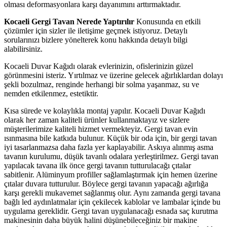
olması deformasyonlara karşı dayanımını arttırmaktadır.
Kocaeli Gergi Tavan Nerede Yaptırılır
Konusunda en etkili
çözümler için sizler ile iletişime geçmek istiyoruz. Detaylı
sorularınızı bizlere yönelterek konu hakkında detaylı bilgi
alabilirsiniz.
Kocaeli Duvar Kağıdı olarak evlerinizin, ofislerinizin güzel
görünmesini isteriz. Yırtılmaz ve üzerine gelecek ağırlıklardan dolayı
şekli bozulmaz, renginde herhangi bir solma yaşanmaz, su ve
nemden etkilenmez, estetiktir.
Kısa sürede ve kolaylıkla montaj yapılır. Kocaeli Duvar Kağıdı
olarak her zaman kaliteli ürünler kullanmaktayız ve sizlere
müşterilerimize kaliteli hizmet vermekteyiz. Gergi tavan evin
ısınmasına bile katkıda bulunur. Küçük bir oda için, bir gergi tavan
iyi tasarlanmazsa daha fazla yer kaplayabilir. Askıya alınmış asma
tavanın kurulumu, düşük tavanlı odalara yerleştirilmez. Gergi tavan
yapılacak tavana ilk önce gergi tavanın tutturulacağı çıtalar
sabitlenir. Alüminyum profiller sağlamlaştırmak için hemen üzerine
çıtalar duvara tutturulur. Böylece gergi tavanın yapacağı ağırlığa
karşı gerekli mukavemet sağlanmış olur. Aynı zamanda gergi tavana
bağlı led aydınlatmalar için çekilecek kablolar ve lambalar içinde bu
uygulama gereklidir. Gergi tavan uygulanacağı esnada saç kurutma
makinesinin daha büyük halini düşünebileceğiniz bir makine