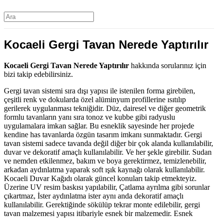
Kocaeli Gergi Tavan Nerede Yaptırılır
Kocaeli Gergi Tavan Nerede Yaptırılır
hakkında sorularınız için
bizi takip edebilirsiniz.
Gergi tavan sistemi sıra dışı yapısı ile istenilen forma girebilen,
çeşitli renk ve dokularda özel alüminyum profillerine ısıtılıp
gerilerek uygulanması tekniğidir. Düz, dairesel ve diğer geometrik
formlu tavanların yanı sıra tonoz ve kubbe gibi radyuslu
uygulamalara imkan sağlar. Bu esneklik sayesinde her projede
kendine has tavanlarda özgün tasarım imkanı sunmaktadır. Gergi
tavan sistemi sadece tavanda değil diğer bir çok alanda kullanılabilir,
duvar ve dekoratif amaçlı kullanılabilir. Ve her şekle girebilir. Sudan
ve nemden etkilenmez, bakım ve boya gerektirmez, temizlenebilir,
arkadan aydınlatma yaparak soft ışık kaynağı olarak kullanılabilir.
Kocaeli Duvar Kağıdı olarak güncel konuları takip etmekteyiz.
Üzerine UV resim baskısı yapılabilir, Çatlama ayrılma gibi sorunlar
çıkartmaz, İster aydınlatma ister aynı anda dekoratif amaçlı
kullanılabilir. Gerektiğinde sökülüp tekrar monte edilebilir, gergi
tavan malzemesi yapısı itibariyle esnek bir malzemedir. Esnek