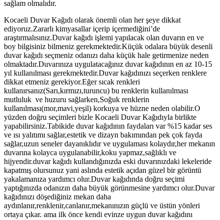
sağlam olmalıdır.
Kocaeli Duvar Kağıdı olarak önemli olan her şeye dikkat
ediyoruz.Zararlı kimyasallar içerip içermediğini’de
araştırmalısınız.Duvar kağıdı işlemi yapılacak olan duvarın en ve
boy bilgisiniz bilmeniz gerekmektedir.Küçük odalara büyük desenli
duvar kağıdı seçmeniz odanızı daha küçük hale getirmenize neden
olmaktadır.Duvarınıza uygulatacağınız duvar kağıdının en az 10-15
yıl kullanılması gerekmektedir.Duvar kağıdınızı seçerken renklere
dikkat etmeniz gerekiyor.Eğer sıcak renkleri
kullanırsanız(Sarı,kırmızı,turuncu) bu renklerin kullanılması
mutluluk ve huzuru sağlarken,Soğuk renklerin
kullanılması(mor,mavi,yeşil) korkuya ve hüzne neden olabilir.O
yüzden doğru seçimleri bizle Kocaeli Duvar Kağıdıyla birlikte
yapabilirsiniz.Tabikide duvar kağıdının faydaları var %15 kadar ses
ve ısı yalıtımı sağlar,estetik ve dizayn bakımından pek çok fayda
sağlar,uzun seneler dayanıklıdır ve uygulaması kolaydır,her mekanın
duvarına kolayca uygulanabilir,koku yapmaz,sağlıklı ve
hijyendir.duvar kağıdı kullandığınızda eski duvarınızdaki lekeleride
kapatmış olursunuz yani aslında estetik açıdan güzel bir görüntü
yakalamanıza yardımcı olur.Duvar kağıdında doğru seçimi
yaptığınızda odanızın daha büyük görünmesine yardımcı olur.Duvar
kağıdınızı döşediğiniz mekan daha
aydınlanır,renklenir,canlanır,mekanınızın güçlü ve üstün yönleri
ortaya çıkar. ama ilk önce kendi evinze uygun duvar kağıdını