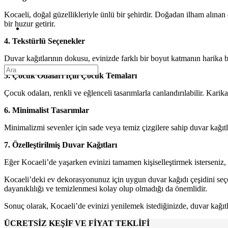
Kocaeli, doğal güzellikleriyle ünlü bir şehirdir. Doğadan ilham alınan 
bir huzur getirir.
4. Tekstürlü Seçenekler
Duvar kağıtlarının dokusu, evinizde farklı bir boyut katmanın harika b
5. Çocuk Odaları İçin Çocuk Temaları
Çocuk odaları, renkli ve eğlenceli tasarımlarla canlandırılabilir. Karik
6. Minimalist Tasarımlar
Minimalizmi sevenler için sade veya temiz çizgilere sahip duvar kağıtlar
7. Özelleştirilmiş Duvar Kağıtları
Eğer Kocaeli’de yaşarken evinizi tamamen kişiselleştirmek isterseniz, öze
Kocaeli’deki ev dekorasyonunuz için uygun duvar kağıdı çeşidini seç
dayanıklılığı ve temizlenmesi kolay olup olmadığı da önemlidir.
Sonuç olarak, Kocaeli’de evinizi yenilemek istediğinizde, duvar kağıtla
ÜCRETSİZ KEŞİF VE FİYAT TEKLİFİ