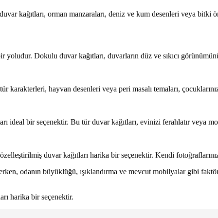
duvar kağıtları, orman manzaraları, deniz ve kum desenleri veya bitki ört
ir yoludur. Dokulu duvar kağıtları, duvarların düz ve sıkıcı görünümünü 
atür karakterleri, hayvan desenleri veya peri masalı temaları, çocuklarını
ı ideal bir seçenektir. Bu tür duvar kağıtları, evinizi ferahlatır veya mo
lleştirilmiş duvar kağıtları harika bir seçenektir. Kendi fotoğraflarınızı
erken, odanın büyüklüğü, ışıklandırma ve mevcut mobilyalar gibi faktör
rı harika bir seçenektir.