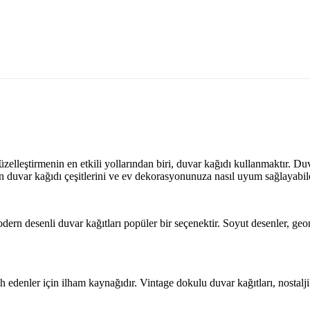
güzelleştirmenin en etkili yollarından biri, duvar kağıdı kullanmaktır. D
n duvar kağıdı çeşitlerini ve ev dekorasyonunuza nasıl uyum sağlayabil
rn desenli duvar kağıtları popüler bir seçenektir. Soyut desenler, geomet
cih edenler için ilham kaynağıdır. Vintage dokulu duvar kağıtları, nostalj