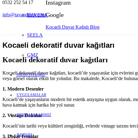
Instagram
0532 252 54 17
Google
info@tavandekor.com
RAVENA
Kocaeli Duvar Kağıdı Blog
SEELA
Kocaeli dekoratif duvar kağıtları
GMZ
Kocaeli dekoratif duvar kağıtları
Kocaeli dekoratif duvar kağıtları, kocaeli’de yaşayanlar için evlerini 
HİZMETLERİMİZ
veya görsel olarak etkili bir yoludur. Bu makalede, Kocaeli’de buluna
1. Modern Desenler
UYGULAMALAR
Kocaeli’de yaşayanların modern bir estetik arayışına uygun olarak, mode
hava katmak için harika bir yol sunar.
REFERANSLARIMIZ
2. Vintage Dokular
Kocaeli’nin tarihi veya kültürel zenginliği, evlerde vintage tarzını ter
İLETİŞİM
3. Doğal Temalar