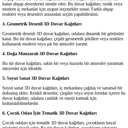
katan ahşap desenlerini simüle eder. Bu duvar kağıtları, rustik veya
modern iç mekanlar için uygun seçenekler sunar. Farklı ahşap
renkleri veya desenleri arasından seçim yapabilirsiniz.
3. Geometrik Desenli 3D Duvar Kağıtları
Geometrik desenli 3D duvar kağıtları, odalara dinamik bir görünüm
katar. Bu tür duvar kağıtları, çeşitli geometrik şekilleri veya renkleri
kullanarak modern veya şık bir atmosfer yaratır.
4. Doğa Manzaralı 3D Duvar Kağıtları
Bu tür duvar kağıtları, sakin bir veya huzurlu bir atmosfer yaratmak
isteyenler için idealdir.
5. Soyut Sanat 3D Duvar Kağıtları
Soyut sanat 3D duvar kağıtları, iç mekanlara çağdaş ve sanatsal bir
dokunuş ekler. Renkli desenler, çizgiler veya soyut formlar içeren bu
duvar kağıtları, odalara canlılık ve enerji katmak için
kullanılabilmektedir.
6. Çocuk Odası İçin Tematik 3D Duvar Kağıtları
Çocuk odaları için tematik 3D duvar kağıtları, çocukların hayal
güçlerini teşvik eder. Bu tür duvar kağıtları, çocukların odalarını