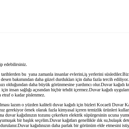
p edebilirsiniz.
 tarihlerden bu yana zamanla insanlar evlerini,iş yerlerini süslediler.
e desen bakımından daha güzel durdukları için daha fazla tercih ediliyor
ızı olduğundan daha büyük görünmesine yardımcı olur.Duvar kağıdı kul
i için insan sağlığı açısından hiçbir tehdit içermez.Duvar kağıdı uygul
etraf o kadar pislenmez.
ması lazım o yüzden kaliteli duvar kağıdı için bizleri Kocaeli Duvar Ka
nız gerekiyor örnek olarak fazla kimyasal içeren temizlik ürünleri kulla
ama duvar kağıdınızın tozunu çekerken elektrik süpürgesinin ucuna yumuşa
umuşak bir başlık seçelim.Duvar kağıtları genellikle ılık su,bulaşık det
durulanır.Duvar kağıdınızın daha parlak bir görünüm elde etmesini istiyor