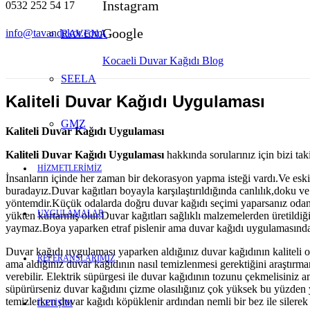
Instagram
0532 252 54 17
Google
info@tavandekor.com
RAVENA
Kocaeli Duvar Kağıdı Blog
SEELA
Kaliteli Duvar Kağıdı Uygulaması
GMZ
Kaliteli Duvar Kağıdı Uygulaması
Kaliteli Duvar Kağıdı Uygulaması
hakkında sorularınız için bizi taki
HİZMETLERİMİZ
İnsanların içinde her zaman bir dekorasyon yapma isteği vardı.Ve eski
buradayız.Duvar kağıtları boyayla karşılaştırıldığında canlılık,doku v
yöntemdir.Küçük odalarda doğru duvar kağıdı seçimi yaparsanız odan
UYGULAMALAR
yükten kurtarmış olur.Duvar kağıtları sağlıklı malzemelerden üretildiğ
yaymaz.Boya yaparken etraf pislenir ama duvar kağıdı uygulamasında 
Duvar kağıdı uygulaması yaparken aldığınız duvar kağıdının kaliteli ol
REFERANSLARIMIZ
ama aldığınız duvar kağıdının nasıl temizlenmesi gerektiğini araştırma
verebilir. Elektrik süpürgesi ile duvar kağıdının tozunu çekmelisiniz 
süpürürseniz duvar kağıdını çizme olasılığınız çok yüksek bu yüzden y
temizlerken duvar kağıdı köpüklenir ardından nemli bir bez ile silerek 
İLETİŞİM