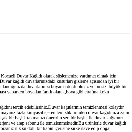
Biz Kocaeli Duvar Kağıdı olarak süslemenize yardımcı olmak için
.Duvar kağıdı duvarlarınızdaki kusurları gizleme açısından iyi bir
landığınızda duvarlarınızı boyama derdi olmaz ve bu sizi büyük bir
aması yaparken boyadan farklı olarak,boya gibi etrafına koku
ğıdını tercih edebilirsiniz.Duvar kağıtlarının temizlenmesi kolaydır
nmayınız fazla kimyasal içeren temizlik ürünleri duvar kağıdınıza zarar
k bir başlık takmanızı öneririm sert bir başlık ile duvar kağıdınızı
erjanı ve arap sabunu ile temizlenmektedir.Bu ürünlerle duvar kağıdı
sanız ılık su dolu bir kabın içerisine sirke ilave edip doğal