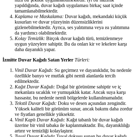
yapıldığında, duvar kağıdı uygulaması birkaç saat içinde
tamamlanabilmektedir.
Kaplama ve Maskalama:
Duvar kağıdı, mekandaki küçük
kusurları ve duvar yüzeyinin düzensizliklerini
gizlenebilmektedir. Ayrıca, ses yalıtımına veya ısı yalıtımına
da yardımcı olabilmektedir.
Kolay Temizlik:
Birçok duvar kağıdı türü, temizlenmeye
uygun yüzeylere sahiptir. Bu da onları kir ve lekelere karşı
daha dayanıklı yapar.
İzmitte Duvar Kağıdı Satan Yerler
Türleri:
Vinil Duvar Kağıdı:
Su geçirmez ve dayanıklıdır, bu nedenle
özellikle banyo ve mutfak gibi nemli alanlarda tercih
edilmektedir.
Kağıt Duvar Kağıdı:
Doğal bir görünüme sahiptir ve iç
mekanlara sıcaklık ve yumuşaklık katar. Ancak suya karşı
hassastır, bu nedenle nemli bölgelerde kullanılmamalıdır.
Tekstil Duvar Kağıdı:
Doku ve desen açısından zengindir.
Yüksek kaliteli bir görünüm sunar, ancak bakımı daha zordur
ve fiyatları genellikle yüksektir.
Vinil Kaplı Duvar Kağıdı:
Kağıt tabanlı bir duvar kağıdı
üzerine bir vinil tabaka ile kaplanmaktadır. Bu, dayanıklılığı
artırır ve temizliği kolaylaştırır.
Tuval Duvar Kağıdı
:
Tuval dokusu sunan bu duvar kağıdı