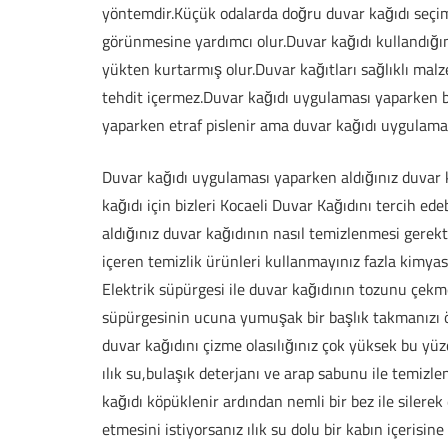
yöntemdir.Küçük odalarda doğru duvar kağıdı seçi
görünmesine yardımcı olur.Duvar kağıdı kullandığın
yükten kurtarmış olur.Duvar kağıtları sağlıklı malze
tehdit içermez.Duvar kağıdı uygulaması yaparken b
yaparken etraf pislenir ama duvar kağıdı uygulama
Duvar kağıdı uygulaması yaparken aldığınız duvar ka
kağıdı için bizleri Kocaeli Duvar Kağıdını tercih ed
aldığınız duvar kağıdının nasıl temizlenmesi gerekt
içeren temizlik ürünleri kullanmayınız fazla kimyasa
Elektrik süpürgesi ile duvar kağıdının tozunu çekm
süpürgesinin ucuna yumuşak bir başlık takmanızı ön
duvar kağıdını çizme olasılığınız çok yüksek bu yüz
ılık su,bulaşık deterjanı ve arap sabunu ile temiz
kağıdı köpüklenir ardından nemli bir bez ile silere
etmesini istiyorsanız ılık su dolu bir kabın içerisine