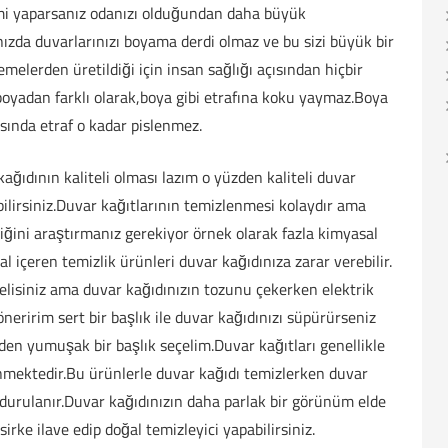
mi yaparsanız odanızı olduğundan daha büyük
ızda duvarlarınızı boyama derdi olmaz ve bu sizi büyük bir
melerden üretildiği için insan sağlığı açısından hiçbir
oyadan farklı olarak,boya gibi etrafına koku yaymaz.Boya
sında etraf o kadar pislenmez.
ğıdının kaliteli olması lazım o yüzden kaliteli duvar
ebilirsiniz.Duvar kağıtlarının temizlenmesi kolaydır ama
iğini araştırmanız gerekiyor örnek olarak fazla kimyasal
l içeren temizlik ürünleri duvar kağıdınıza zarar verebilir.
elisiniz ama duvar kağıdınızın tozunu çekerken elektrik
eririm sert bir başlık ile duvar kağıdınızı süpürürseniz
den yumuşak bir başlık seçelim.Duvar kağıtları genellikle
lenmektedir.Bu ürünlerle duvar kağıdı temizlerken duvar
k durulanır.Duvar kağıdınızın daha parlak bir görünüm elde
 sirke ilave edip doğal temizleyici yapabilirsiniz.