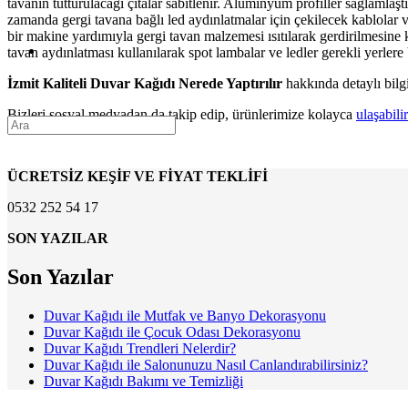
tavanın tutturulacağı çıtalar sabitlenir. Alüminyum profiller sağlamla
zamanda gergi tavana bağlı led aydınlatmalar için çekilecek kablolar
bir makine yardımıyla gergi tavan malzemesi ısıtılarak gerdirilmesine 
tavan aydınlatması kullanılarak spot lambalar ve ledler gerekli yerlere 
İzmit Kaliteli Duvar Kağıdı Nerede Yaptırılır
hakkında detaylı bilg
Bizleri sosyal medyadan da takip edip, ürünlerimize kolayca
ulaşabilir
ÜCRETSİZ KEŞİF VE FİYAT TEKLİFİ
0532 252 54 17
SON YAZILAR
Son Yazılar
Duvar Kağıdı ile Mutfak ve Banyo Dekorasyonu
Duvar Kağıdı ile Çocuk Odası Dekorasyonu
Duvar Kağıdı Trendleri Nelerdir?
Duvar Kağıdı ile Salonunuzu Nasıl Canlandırabilirsiniz?
Duvar Kağıdı Bakımı ve Temizliği