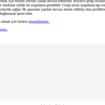
ştırmak için hemen üzerine çıtalar duvara tutturulur. Böylece gergi tava
 ve lambalar içinde bu uygulama gereklidir. Gergi tavan uygulanacağı 
kolaylık sağlar. İlk aşamada yapılan duvara monte edilmiş olan profiller
bağlanarak işlem biter.
i almak için bizlere
ulaşabilirsiniz.
siniz.