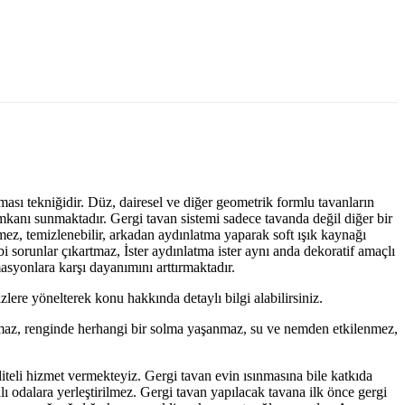
anması tekniğidir. Düz, dairesel ve diğer geometrik formlu tavanların
kanı sunmaktadır. Gergi tavan sistemi sadece tavanda değil diğer bir
rmez, temizlenebilir, arkadan aydınlatma yaparak soft ışık kaynağı
i sorunlar çıkartmaz, İster aydınlatma ister aynı anda dekoratif amaçlı
asyonlara karşı dayanımını arttırmaktadır.
zlere yönelterek konu hakkında detaylı bilgi alabilirsiniz.
zulmaz, renginde herhangi bir solma yaşanmaz, su ve nemden etkilenmez,
iteli hizmet vermekteyiz. Gergi tavan evin ısınmasına bile katkıda
ı odalara yerleştirilmez. Gergi tavan yapılacak tavana ilk önce gergi