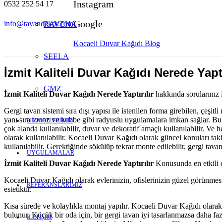
Instagram
0532 252 54 17
Google
info@tavandekor.com
RAVENA
Kocaeli Duvar Kağıdı Blog
SEELA
İzmit Kaliteli Duvar Kağıdı Nerede Yaptı
GMZ
İzmit Kaliteli Duvar Kağıdı Nerede Yaptırılır
hakkında sorularınız i
Gergi tavan sistemi sıra dışı yapısı ile istenilen forma girebilen, çeşi
yanı sıra tonoz ve kubbe gibi radyuslu uygulamalara imkan sağlar. Bu
HİZMETLERİMİZ
çok alanda kullanılabilir, duvar ve dekoratif amaçlı kullanılabilir. V
olarak kullanılabilir. Kocaeli Duvar Kağıdı olarak güncel konuları tak
kullanılabilir. Gerektiğinde sökülüp tekrar monte edilebilir, gergi ta
UYGULAMALAR
İzmit Kaliteli Duvar Kağıdı Nerede Yaptırılır
Konusunda en etkili çö
Kocaeli Duvar Kağıdı olarak evlerinizin, ofislerinizin güzel görünmes
REFERANSLARIMIZ
estetiktir.
Kısa sürede ve kolaylıkla montaj yapılır. Kocaeli Duvar Kağıdı olarak 
bulunur. Küçük bir oda için, bir gergi tavan iyi tasarlanmazsa daha fa
İLETİŞİM