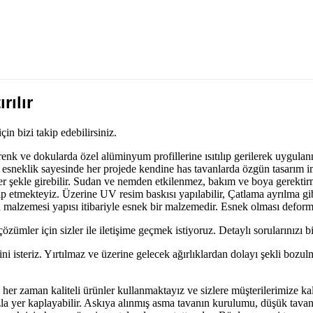
rılır
çin bizi takip edebilirsiniz.
tli renk ve dokularda özel alüminyum profillerine ısıtılıp gerilerek uygul
 esneklik sayesinde her projede kendine has tavanlarda özgün tasarım im
e her şekle girebilir. Sudan ve nemden etkilenmez, bakım ve boya gerekti
ip etmekteyiz. Üzerine UV resim baskısı yapılabilir, Çatlama ayrılma gib
van malzemesi yapısı itibariyle esnek bir malzemedir. Esnek olması deform
zümler için sizler ile iletişime geçmek istiyoruz. Detaylı sorularınızı bi
ini isteriz. Yırtılmaz ve üzerine gelecek ağırlıklardan dolayı şekli bo
her zaman kaliteli ürünler kullanmaktayız ve sizlere müşterilerimize kal
zla yer kaplayabilir. Askıya alınmış asma tavanın kurulumu, düşük tavanl