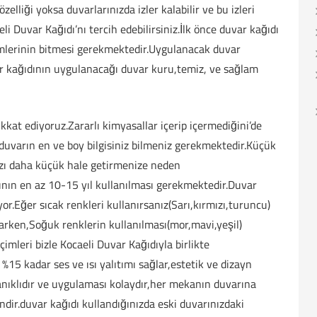
zelliği yoksa duvarlarınızda izler kalabilir ve bu izleri
eli Duvar Kağıdı’nı tercih edebilirsiniz.İlk önce duvar kağıdı
lemlerinin bitmesi gerekmektedir.Uygulanacak duvar
r kağıdının uygulanacağı duvar kuru,temiz, ve sağlam
kkat ediyoruz.Zararlı kimyasallar içerip içermediğini’de
 duvarın en ve boy bilgisiniz bilmeniz gerekmektedir.Küçük
ızı daha küçük hale getirmenize neden
ının en az 10-15 yıl kullanılması gerekmektedir.Duvar
or.Eğer sıcak renkleri kullanırsanız(Sarı,kırmızı,turuncu)
arken,Soğuk renklerin kullanılması(mor,mavi,yeşil)
mleri bizle Kocaeli Duvar Kağıdıyla birlikte
 %15 kadar ses ve ısı yalıtımı sağlar,estetik ve dizayn
nıklıdır ve uygulaması kolaydır,her mekanın duvarına
ndir.duvar kağıdı kullandığınızda eski duvarınızdaki