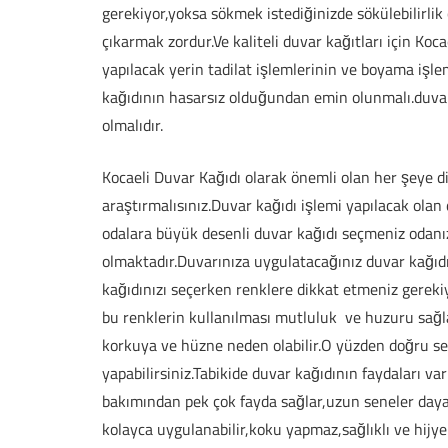
gerekiyor,yoksa sökmek istediğinizde sökülebilirlik ö
çıkarmak zordur.Ve kaliteli duvar kağıtları için Koca
yapılacak yerin tadilat işlemlerinin ve boyama iş
kağıdının hasarsız olduğundan emin olunmalı.duva
olmalıdır.
Kocaeli Duvar Kağıdı olarak önemli olan her şeye di
araştırmalısınız.Duvar kağıdı işlemi yapılacak olan
odalara büyük desenli duvar kağıdı seçmeniz odan
olmaktadır.Duvarınıza uygulatacağınız duvar kağıd
kağıdınızı seçerken renklere dikkat etmeniz gerekiy
bu renklerin kullanılması mutluluk ve huzuru sağl
korkuya ve hüzne neden olabilir.O yüzden doğru seçi
yapabilirsiniz.Tabikide duvar kağıdının faydaları var
bakımından pek çok fayda sağlar,uzun seneler daya
kolayca uygulanabilir,koku yapmaz,sağlıklı ve hijye