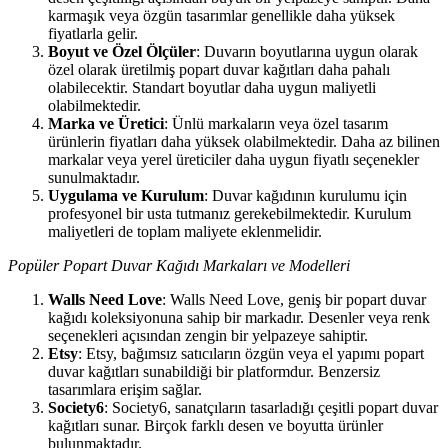
karmaşık veya özgün tasarımlar genellikle daha yüksek
fiyatlarla gelir.
Boyut ve Özel Ölçüler
: Duvarın boyutlarına uygun olarak
özel olarak üretilmiş popart duvar kağıtları daha pahalı
olabilecektir. Standart boyutlar daha uygun maliyetli
olabilmektedir.
Marka ve Üretici
: Ünlü markaların veya özel tasarım
ürünlerin fiyatları daha yüksek olabilmektedir. Daha az bilinen
markalar veya yerel üreticiler daha uygun fiyatlı seçenekler
sunulmaktadır.
Uygulama ve Kurulum
: Duvar kağıdının kurulumu için
profesyonel bir usta tutmanız gerekebilmektedir. Kurulum
maliyetleri de toplam maliyete eklenmelidir.
Popüler Popart Duvar Kağıdı Markaları ve Modelleri
Walls Need Love
: Walls Need Love, geniş bir popart duvar
kağıdı koleksiyonuna sahip bir markadır. Desenler veya renk
seçenekleri açısından zengin bir yelpazeye sahiptir.
Etsy
: Etsy, bağımsız satıcıların özgün veya el yapımı popart
duvar kağıtları sunabildiği bir platformdur. Benzersiz
tasarımlara erişim sağlar.
Society6
: Society6, sanatçıların tasarladığı çeşitli popart duvar
kağıtları sunar. Birçok farklı desen ve boyutta ürünler
bulunmaktadır.