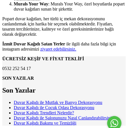
Murals Your Way
: Murals Your Way, özel boyutlarda popart
duvar kağıtları sunan bir şirkettir.
Popart duvar kağıtları, her türlü iç mekan dekorasyonunu
canlandırmak için harika bir seçenek olabilmektedir. Fiyatları,
tasarım tercihlerinize, kaliteye ve özel gereksinimlerinize bağlı
olarak değişecektir.
İzmit Duvar Kağıdı Satan Yerler
ile ilgili daha fazla bilgi için
instagram adresimizi
ziyaret edebilirsiniz.
ÜCRETSİZ KEŞİF VE FİYAT TEKLİFİ
0532 252 54 17
SON YAZILAR
Son Yazılar
Duvar Kağıdı ile Mutfak ve Banyo Dekorasyonu
Duvar Kağıdı ile Çocuk Odası Dekorasyonu
Duvar Kağıdı Trendleri Nelerdir?
Duvar Kağıdı ile Salonunuzu Nasıl Canlandırabilirsiniz?
Duvar Kağıdı Bakımı ve Temizliği