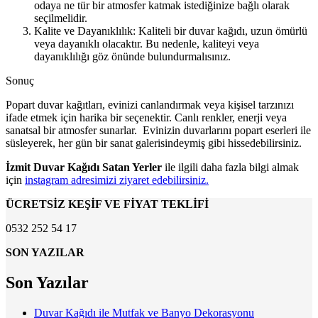
odaya ne tür bir atmosfer katmak istediğinize bağlı olarak
seçilmelidir.
Kalite ve Dayanıklılık: Kaliteli bir duvar kağıdı, uzun ömürlü
veya dayanıklı olacaktır. Bu nedenle, kaliteyi veya
dayanıklılığı göz önünde bulundurmalısınız.
Sonuç
Popart duvar kağıtları, evinizi canlandırmak veya kişisel tarzınızı
ifade etmek için harika bir seçenektir. Canlı renkler, enerji veya
sanatsal bir atmosfer sunarlar. Evinizin duvarlarını popart eserleri ile
süsleyerek, her gün bir sanat galerisindeymiş gibi hissedebilirsiniz.
İzmit Duvar Kağıdı Satan Yerler
ile ilgili daha fazla bilgi almak
için
instagram adresimizi ziyaret edebilirsiniz.
ÜCRETSİZ KEŞİF VE FİYAT TEKLİFİ
0532 252 54 17
SON YAZILAR
Son Yazılar
Duvar Kağıdı ile Mutfak ve Banyo Dekorasyonu