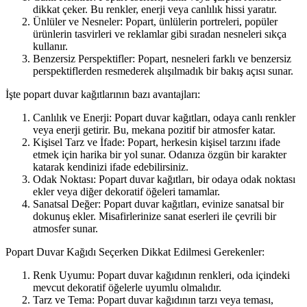
dikkat çeker. Bu renkler, enerji veya canlılık hissi yaratır.
Ünlüler ve Nesneler: Popart, ünlülerin portreleri, popüler
ürünlerin tasvirleri ve reklamlar gibi sıradan nesneleri sıkça
kullanır.
Benzersiz Perspektifler: Popart, nesneleri farklı ve benzersiz
perspektiflerden resmederek alışılmadık bir bakış açısı sunar.
İşte popart duvar kağıtlarının bazı avantajları:
Canlılık ve Enerji: Popart duvar kağıtları, odaya canlı renkler
veya enerji getirir. Bu, mekana pozitif bir atmosfer katar.
Kişisel Tarz ve İfade: Popart, herkesin kişisel tarzını ifade
etmek için harika bir yol sunar. Odanıza özgün bir karakter
katarak kendinizi ifade edebilirsiniz.
Odak Noktası: Popart duvar kağıtları, bir odaya odak noktası
ekler veya diğer dekoratif öğeleri tamamlar.
Sanatsal Değer: Popart duvar kağıtları, evinize sanatsal bir
dokunuş ekler. Misafirlerinize sanat eserleri ile çevrili bir
atmosfer sunar.
Popart Duvar Kağıdı Seçerken Dikkat Edilmesi Gerekenler:
Renk Uyumu: Popart duvar kağıdının renkleri, oda içindeki
mevcut dekoratif öğelerle uyumlu olmalıdır.
Tarz ve Tema: Popart duvar kağıdının tarzı veya teması,