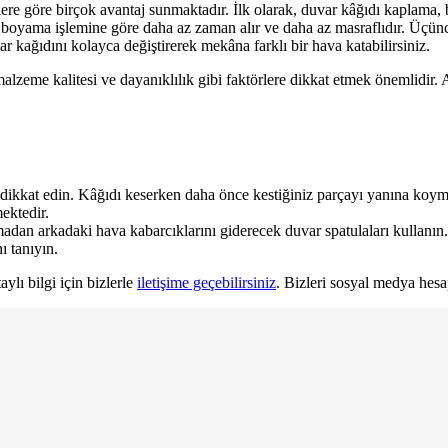
ere göre birçok avantaj sunmaktadır. İlk olarak, duvar kâğıdı kaplama
, boyama işlemine göre daha az zaman alır ve daha az masraflıdır. Üçüncü
 kağıdını kolayca değiştirerek mekâna farklı bir hava katabilirsiniz.
lzeme kalitesi ve dayanıklılık gibi faktörlere dikkat etmek önemlidir. A
dikkat edin. Kâğıdı keserken daha önce kestiğiniz parçayı yanına koymak 
ektedir.
rmadan arkadaki hava kabarcıklarını giderecek duvar spatulaları kullanın.
ı tanıyın.
lı bilgi için bizlerle
iletişime geçebilirsiniz
. Bizleri sosyal medya hes