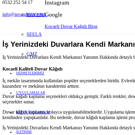
Instagram
0532 252 54 17
Google
info@tavandekor.com
RAVENA
Kocaeli Duvar Kağıdı Blog
SEELA
İş Yerinizdeki Duvarlara Kendi Markanı
GMZ
İş Yerinizdeki Duvarlara Kendi Markanızı Yansıtın Hakkında detaylı b
Kocaeli Kaliteli Duvar Kâğıdı
HİZMETLERİMİZ
İç mekân tasarımında kullanılan popüler seçeneklerden biridir. Evlerde
kazandırır ve mekânın karakterini arttırır.
UYGULAMALAR
Duvar kâğıdı kaplama seçenekleri oldukça geniştir. Farklı renkler, dese
seçenekler sunar.
Duvar kâğıdı kaplama, kolayca uygulanabilmektedir. Uygulama işlemi, 
REFERANSLARIMIZ
kendinden yapışkanlıdır. Bu nedenle, duvar kâğıdı kaplama işlemi prof
İş Yerinizdeki Duvarlara Kendi Markanızı Yansıtın Hakkında detaylı soru
İLETİŞİM