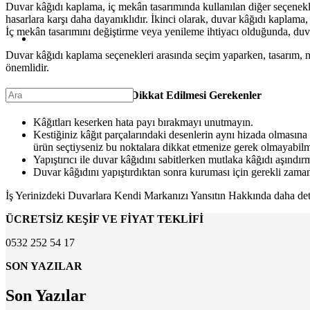
Duvar kâğıdı kaplama, iç mekân tasarımında kullanılan diğer seçenekl
hasarlara karşı daha dayanıklıdır. İkinci olarak, duvar kâğıdı kaplama
İç mekân tasarımını değiştirme veya yenileme ihtiyacı olduğunda, duvar
Duvar kâğıdı kaplama seçenekleri arasında seçim yaparken, tasarım, ma
önemlidir.
Duvar Kâğıdı Montajında Dikkat Edilmesi Gerekenler
Kâğıtları keserken hata payı bırakmayı unutmayın.
Kestiğiniz kâğıt parçalarındaki desenlerin aynı hizada olmasına 
ürün seçtiyseniz bu noktalara dikkat etmenize gerek olmayabilm
Yapıştırıcı ile duvar kâğıdını sabitlerken mutlaka kâğıdı aşındı
Duvar kâğıdını yapıştırdıktan sonra kuruması için gerekli zaman
İş Yerinizdeki Duvarlara Kendi Markanızı Yansıtın Hakkında daha detay
ÜCRETSİZ KEŞİF VE FİYAT TEKLİFİ
0532 252 54 17
SON YAZILAR
Son Yazılar