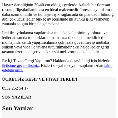
Havuz derinliğinin 30-40 cm olduğu yerlerde kaliteli bir floresan
(osram, flips)kullanılması en ideal malzemedir floresan aydınlatma
daha uzun ömürlü ve homojen ışık sağlamada ön plandadır bilindiği
gibi çok ucuz ledler birkaç ay içerisinde ilk günkü ışığı vermeyip
zamanla solgun bir hale gelmektedir.
Led ile aydınlatma yapılacaksa mutlaka kalitesinin iyi olması ve
ledler arasın da ton farkları olmamasına dikkat edilmelidir led
montajında kendi yapıştırıcılarına çok fazla güvenmeyip mutlaka
silikon veya vida ile tavana tutturulmalıdır aksi halde ledler gergi
tavanın üzerine düşer ve tekrar sökmek zorunda kalınabilir.
Ev İçi Tavan Gergi Yapılırmı? Hakkında detaylı bilgi için bizlerle
iletişime geçebilirsiniz
. Bizleri sosyal medya hesaplarımızdan
takip
edebilirsiniz.
ÜCRETSİZ KEŞİF VE FİYAT TEKLİFİ
0532 252 54 17
SON YAZILAR
Son Yazılar