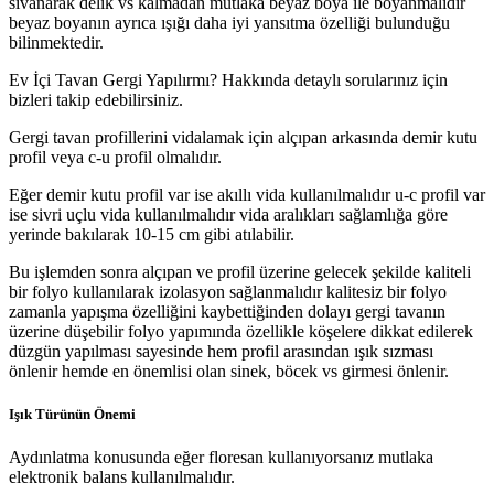
sıvanarak delik vs kalmadan mutlaka beyaz boya ile boyanmalıdır
beyaz boyanın ayrıca ışığı daha iyi yansıtma özelliği bulunduğu
bilinmektedir.
Ev İçi Tavan Gergi Yapılırmı? Hakkında detaylı sorularınız için
bizleri takip edebilirsiniz.
Gergi tavan profillerini vidalamak için alçıpan arkasında demir kutu
profil veya c-u profil olmalıdır.
Eğer demir kutu profil var ise akıllı vida kullanılmalıdır u-c profil var
ise sivri uçlu vida kullanılmalıdır vida aralıkları sağlamlığa göre
yerinde bakılarak 10-15 cm gibi atılabilir.
Bu işlemden sonra alçıpan ve profil üzerine gelecek şekilde kaliteli
bir folyo kullanılarak izolasyon sağlanmalıdır kalitesiz bir folyo
zamanla yapışma özelliğini kaybettiğinden dolayı gergi tavanın
üzerine düşebilir folyo yapımında özellikle köşelere dikkat edilerek
düzgün yapılması sayesinde hem profil arasından ışık sızması
önlenir hemde en önemlisi olan sinek, böcek vs girmesi önlenir.
Işık Türünün Önemi
Aydınlatma konusunda eğer floresan kullanıyorsanız mutlaka
elektronik balans kullanılmalıdır.