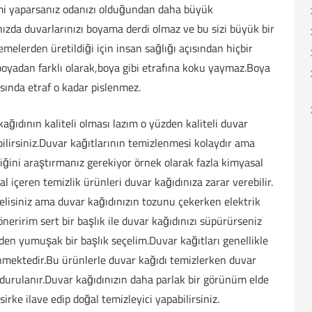
mi yaparsanız odanızı olduğundan daha büyük
ızda duvarlarınızı boyama derdi olmaz ve bu sizi büyük bir
melerden üretildiği için insan sağlığı açısından hiçbir
oyadan farklı olarak,boya gibi etrafına koku yaymaz.Boya
sında etraf o kadar pislenmez.
ğıdının kaliteli olması lazım o yüzden kaliteli duvar
ebilirsiniz.Duvar kağıtlarının temizlenmesi kolaydır ama
iğini araştırmanız gerekiyor örnek olarak fazla kimyasal
l içeren temizlik ürünleri duvar kağıdınıza zarar verebilir.
elisiniz ama duvar kağıdınızın tozunu çekerken elektrik
eririm sert bir başlık ile duvar kağıdınızı süpürürseniz
den yumuşak bir başlık seçelim.Duvar kağıtları genellikle
lenmektedir.Bu ürünlerle duvar kağıdı temizlerken duvar
k durulanır.Duvar kağıdınızın daha parlak bir görünüm elde
 sirke ilave edip doğal temizleyici yapabilirsiniz.