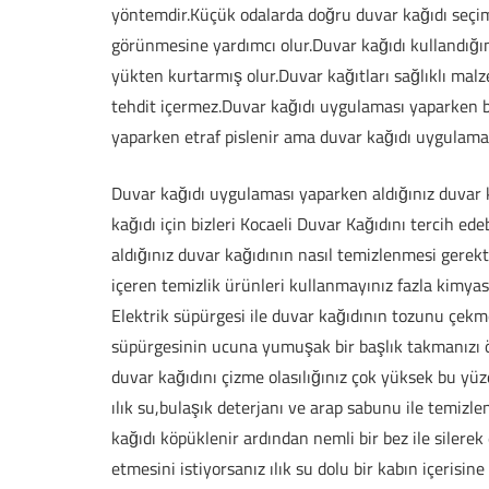
yöntemdir.Küçük odalarda doğru duvar kağıdı seçi
görünmesine yardımcı olur.Duvar kağıdı kullandığın
yükten kurtarmış olur.Duvar kağıtları sağlıklı malze
tehdit içermez.Duvar kağıdı uygulaması yaparken b
yaparken etraf pislenir ama duvar kağıdı uygulama
Duvar kağıdı uygulaması yaparken aldığınız duvar ka
kağıdı için bizleri Kocaeli Duvar Kağıdını tercih ed
aldığınız duvar kağıdının nasıl temizlenmesi gerekt
içeren temizlik ürünleri kullanmayınız fazla kimyasa
Elektrik süpürgesi ile duvar kağıdının tozunu çekm
süpürgesinin ucuna yumuşak bir başlık takmanızı ön
duvar kağıdını çizme olasılığınız çok yüksek bu yüz
ılık su,bulaşık deterjanı ve arap sabunu ile temiz
kağıdı köpüklenir ardından nemli bir bez ile silere
etmesini istiyorsanız ılık su dolu bir kabın içerisine