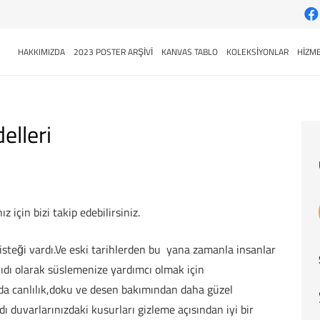
HAKKIMIZDA
2023 POSTER ARŞİVİ
KANVAS TABLO
KOLEKSİYONLAR
HİZME
elleri
z için bizi takip edebilirsiniz.
steği vardı.Ve eski tarihlerden bu yana zamanla insanlar
ağıdı olarak süslemenize yardımcı olmak için
ında canlılık,doku ve desen bakımından daha güzel
dı duvarlarınızdaki kusurları gizleme açısından iyi bir