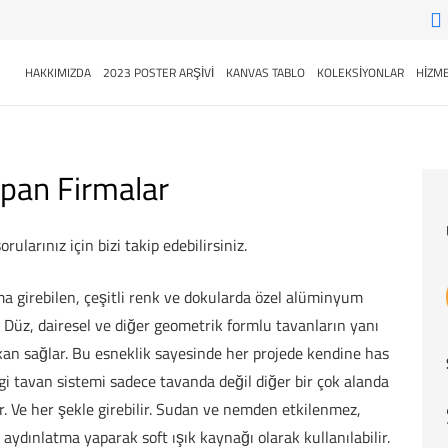
HAKKIMIZDA
2023 POSTER ARŞİVİ
KANVAS TABLO
KOLEKSİYONLAR
HİZME
apan Firmalar
rularınız için bizi takip edebilirsiniz.
orma girebilen, çeşitli renk ve dokularda özel alüminyum
ir. Düz, dairesel ve diğer geometrik formlu tavanların yanı
kan sağlar. Bu esneklik sayesinde her projede kendine has
i tavan sistemi sadece tavanda değil diğer bir çok alanda
lir. Ve her şekle girebilir. Sudan ve nemden etkilenmez,
aydınlatma yaparak soft ışık kaynağı olarak kullanılabilir.