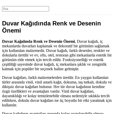
Duvar Kağıdında Renk ve Desenin
Önemi
Duvar Kağıdında Renk ve Desenin Önemi
, Duvar kağıdı, iç
mekanlarda duvarları kaplamak ve dekoratif bir görünüm sağlamak
için kullanılan malzemedir. Duvar kağıdı, farklı desenler, renkler ve
dokularla üretilir ve ev, ofis, otel, restoran gibi mekanlarda estetik bir
görünüm elde etmek için tercih edilir. Fonksiyonelliği ve estetik
çeşitliliği sayesinde duvar kağıdı, iç mekanlara şıklık ve zenginlik
katmak için popüler bir seçenek haline gelmiştir.
Duvar kağıtları, farklı malzemelerden üretilir. En yaygın kullanılan
türler arasında vinil, vinil astarlı kağıt, dokuma, taş tutkalı, dokulu ve
dikişsiz duvar kağıtları bulunur. Her tür duvar kağıdının kendine
özgü özellikleri ve avantajları vardır. Vinil duvar kağıtları,
dayanıklılığı ve kolay temizlenebilir olması nedeniyle sıklıkla tercih
edilirken, dokulu duvar kağıtları ise üç boyutlu bir etki yaratmak için
kullanılır.
Duvar kağıdının avantajları arasında kolay uygulanabilir olması,