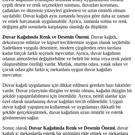
çeşitli desen ve renk seçenekleri sunması, duvarları koruması,
çatlakları ve düzensiz yüzeyleri gizlemesi ve uzun ömürlü olması
sayılabilir. Duvar kağıdı aynı zamanda boyaya göre daha az zaman
ve emek harcanarak uygulanabilir. Ayrıca, zamanla solma ve renk
değişimi gibi sorunlarla karşılaşma olasılığı da düşüktür.
Duvar Kağıdında Renk ve Desenin Önemi
, Duvar kağıdı,
dekorasyon stilinize ve kişisel tercihlerinize uygun olarak seçilebilir.
Sadelikten vurgulu desenlere, modern çizgilerden retro tarzlara
kadar birçok farklı seçenek mevcuttur. Ayrıca, duvar kağıdının
odanın atmosferini değiştirebilme ve belirli bir tema veya renk paleti
oluşturabilme özelliği vardır. Mutfak, oturma odası, yatak odası ve
çocuk odası gibi farklı iç mekanlara uygun duvar kağıtları
mevcuttur.
Duvar kağıdı uygulaması için dikkat edilmesi gereken bazı faktörler
vardır. Duvar yüzeyinin düzgün ve temiz olması, kağıdın düzgün bir
şekilde yapıştırılabilmesi için önemlidir. Ayrıca, nemli alanlar için
özel olarak tasarlanmış duvar kağıtları tercih edilmelidir. Uygun
duvar kağıdı yapıştırıcısı kullanmak ve uygulamayı dikkatli bir
şekilde gerçekleştirmek, duvar kağıdının uzun ömürlü ve estetik
görünmesini sağlar.
Sonuç olarak
Duvar Kağıdında Renk ve Desenin Önemi
, duvar
kağıdı iç mekanlarda estetik bir görünüm elde etmek ve mekanlara