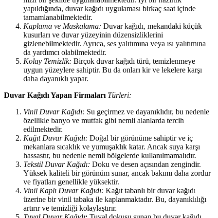
yapıldığında, duvar kağıdı uygulaması birkaç saat içinde
tamamlanabilmektedir.
Kaplama ve Maskalama:
Duvar kağıdı, mekandaki küçük
kusurları ve duvar yüzeyinin düzensizliklerini
gizlenebilmektedir. Ayrıca, ses yalıtımına veya ısı yalıtımına
da yardımcı olabilmektedir.
Kolay Temizlik:
Birçok duvar kağıdı türü, temizlenmeye
uygun yüzeylere sahiptir. Bu da onları kir ve lekelere karşı
daha dayanıklı yapar.
Duvar Kağıdı Yapan Firmaları
Türleri:
Vinil Duvar Kağıdı:
Su geçirmez ve dayanıklıdır, bu nedenle
özellikle banyo ve mutfak gibi nemli alanlarda tercih
edilmektedir.
Kağıt Duvar Kağıdı:
Doğal bir görünüme sahiptir ve iç
mekanlara sıcaklık ve yumuşaklık katar. Ancak suya karşı
hassastır, bu nedenle nemli bölgelerde kullanılmamalıdır.
Tekstil Duvar Kağıdı:
Doku ve desen açısından zengindir.
Yüksek kaliteli bir görünüm sunar, ancak bakımı daha zordur
ve fiyatları genellikle yüksektir.
Vinil Kaplı Duvar Kağıdı:
Kağıt tabanlı bir duvar kağıdı
üzerine bir vinil tabaka ile kaplanmaktadır. Bu, dayanıklılığı
artırır ve temizliği kolaylaştırır.
Tuval Duvar Kağıdı
:
Tuval dokusu sunan bu duvar kağıdı