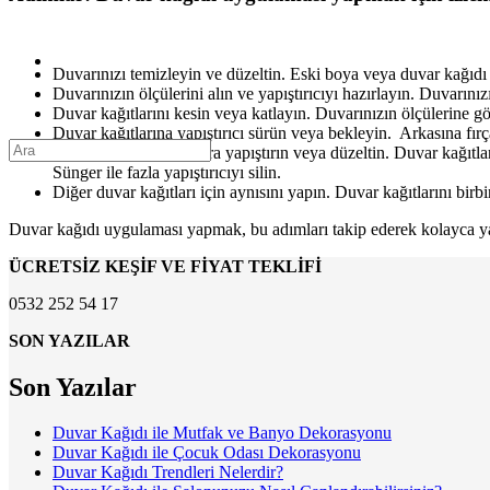
Duvarınızı temizleyin ve düzeltin. Eski boya veya duvar kağıdı v
Duvarınızın ölçülerini alın ve yapıştırıcıyı hazırlayın. Duvarın
Duvar kağıtlarını kesin veya katlayın. Duvarınızın ölçülerine gö
Duvar kağıtlarına yapıştırıcı sürün veya bekleyin. Arkasına fırç
Duvar kağıtlarını duvara yapıştırın veya düzeltin. Duvar kağıtları
Sünger ile fazla yapıştırıcıyı silin.
Diğer duvar kağıtları için aynısını yapın. Duvar kağıtlarını birbi
Duvar kağıdı uygulaması yapmak, bu adımları takip ederek kolayca yapa
ÜCRETSİZ KEŞİF VE FİYAT TEKLİFİ
0532 252 54 17
SON YAZILAR
Son Yazılar
Duvar Kağıdı ile Mutfak ve Banyo Dekorasyonu
Duvar Kağıdı ile Çocuk Odası Dekorasyonu
Duvar Kağıdı Trendleri Nelerdir?