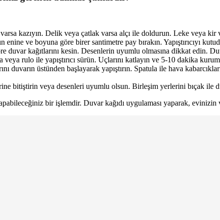
arsa kazıyın. Delik veya çatlak varsa alçı ile doldurun. Leke veya kir v
ızın enine ve boyuna göre birer santimetre pay bırakın. Yapıştırıcıyı kut
re duvar kağıtlarını kesin. Desenlerin uyumlu olmasına dikkat edin. Duva
a veya rulo ile yapıştırıcı sürün. Uçlarını katlayın ve 5-10 dakika kurum
nı duvarın üstünden başlayarak yapıştırın. Spatula ile hava kabarcıklarını
rine bitiştirin veya desenleri uyumlu olsun. Birleşim yerlerini bıçak ile 
bileceğiniz bir işlemdir. Duvar kağıdı uygulaması yaparak, evinizin veya