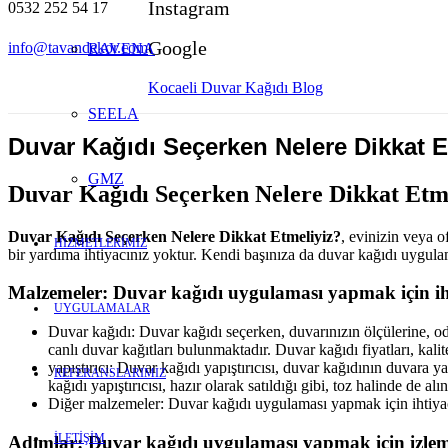
Instagram
0532 252 54 17
Google
info@tavandekor.com
RAVENA
Kocaeli Duvar Kağıdı Blog
SEELA
Duvar Kağıdı Seçerken Nelere Dikkat E
GMZ
Duvar Kağıdı Seçerken Nelere Dikkat Etm
Duvar Kağıdı Seçerken Nelere Dikkat Etmeliyiz?
, evinizin veya 
HİZMETLERİMİZ
bir yardıma ihtiyacınız yoktur. Kendi başınıza da duvar kağıdı uygulam
Malzemeler: Duvar kağıdı uygulaması yapmak için iht
UYGULAMALAR
Duvar kağıdı: Duvar kağıdı seçerken, duvarınızın ölçülerine, oda
canlı duvar kağıtları bulunmaktadır. Duvar kağıdı fiyatları, kal
yapıştırıcı: Duvar kağıdı yapıştırıcısı, duvar kağıdının duvara y
REFERANSLARIMIZ
kağıdı yapıştırıcısı, hazır olarak satıldığı gibi, toz halinde de alın
Diğer malzemeler: Duvar kağıdı uygulaması yapmak için ihtiyacın
İLETİŞİM
Adımlar: Duvar kağıdı uygulaması yapmak için izlem