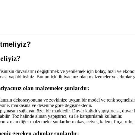
tmeliyiz?
eliyiz?
ofisinizin duvarlarını değiştirmek ve yenilemek için kolay, hızlı ve ek
ası yapabilirsiniz. Bunun için ihtiyacınız olan malzemeler ve adımlar ş
iyacınız olan malzemeler şunlardır:
nızın dekorasyonuna ve zevkinize uygun bir model ve renk seçmelisiniz. Ç
itesine, markasına ve desenine göre değişmektedir.
apışmasını sağlayan özel bir maddedir. Duvar kağıdı yapıştırıcısı, duvar 
abilir. Toz halinde alınan yapıştırıcı, su ile karıştırılarak kullanılır.
ız olan diğer malzemeler şunlardır: makas, cetvel, kalem, fırça, rulo, 
eniz gereken adımlar şunlardır: