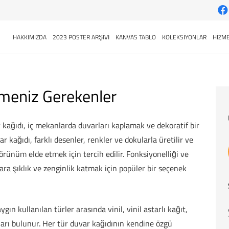
HAKKIMIZDA
2023 POSTER ARŞİVİ
KANVAS TABLO
KOLEKSİYONLAR
HİZME
lmeniz Gerekenler
 kağıdı, iç mekanlarda duvarları kaplamak ve dekoratif bir
kağıdı, farklı desenler, renkler ve dokularla üretilir ve
görünüm elde etmek için tercih edilir. Fonksiyonelliği ve
lara şıklık ve zenginlik katmak için popüler bir seçenek
gın kullanılan türler arasında vinil, vinil astarlı kağıt,
ları bulunur. Her tür duvar kağıdının kendine özgü