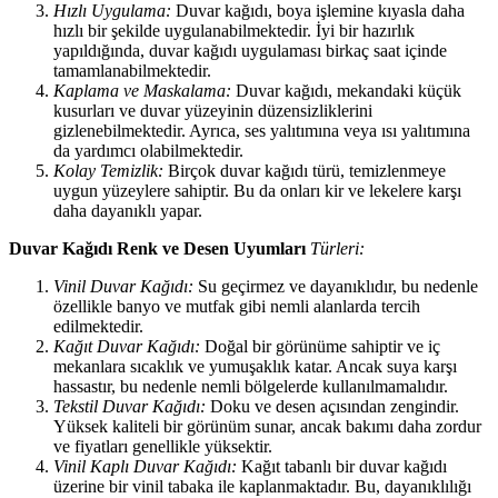
Hızlı Uygulama:
Duvar kağıdı, boya işlemine kıyasla daha
hızlı bir şekilde uygulanabilmektedir. İyi bir hazırlık
yapıldığında, duvar kağıdı uygulaması birkaç saat içinde
tamamlanabilmektedir.
Kaplama ve Maskalama:
Duvar kağıdı, mekandaki küçük
kusurları ve duvar yüzeyinin düzensizliklerini
gizlenebilmektedir. Ayrıca, ses yalıtımına veya ısı yalıtımına
da yardımcı olabilmektedir.
Kolay Temizlik:
Birçok duvar kağıdı türü, temizlenmeye
uygun yüzeylere sahiptir. Bu da onları kir ve lekelere karşı
daha dayanıklı yapar.
Duvar Kağıdı Renk ve Desen Uyumları
Türleri:
Vinil Duvar Kağıdı:
Su geçirmez ve dayanıklıdır, bu nedenle
özellikle banyo ve mutfak gibi nemli alanlarda tercih
edilmektedir.
Kağıt Duvar Kağıdı:
Doğal bir görünüme sahiptir ve iç
mekanlara sıcaklık ve yumuşaklık katar. Ancak suya karşı
hassastır, bu nedenle nemli bölgelerde kullanılmamalıdır.
Tekstil Duvar Kağıdı:
Doku ve desen açısından zengindir.
Yüksek kaliteli bir görünüm sunar, ancak bakımı daha zordur
ve fiyatları genellikle yüksektir.
Vinil Kaplı Duvar Kağıdı:
Kağıt tabanlı bir duvar kağıdı
üzerine bir vinil tabaka ile kaplanmaktadır. Bu, dayanıklılığı