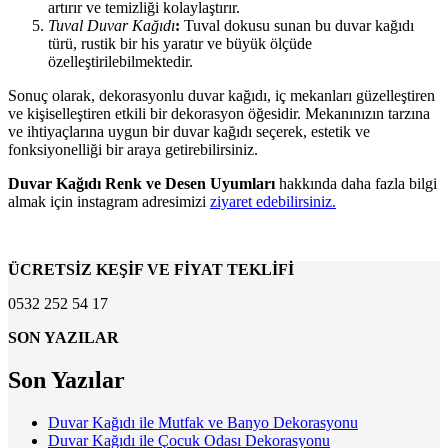
artırır ve temizliği kolaylaştırır.
Tuval Duvar Kağıdı
:
Tuval dokusu sunan bu duvar kağıdı
türü, rustik bir his yaratır ve büyük ölçüde
özelleştirilebilmektedir.
Sonuç olarak, dekorasyonlu duvar kağıdı, iç mekanları güzelleştiren
ve kişiselleştiren etkili bir dekorasyon öğesidir. Mekanınızın tarzına
ve ihtiyaçlarına uygun bir duvar kağıdı seçerek, estetik ve
fonksiyonelliği bir araya getirebilirsiniz.
Duvar Kağıdı Renk ve Desen Uyumları
hakkında daha fazla bilgi
almak için instagram adresimizi
ziyaret edebilirsiniz.
ÜCRETSİZ KEŞİF VE FİYAT TEKLİFİ
0532 252 54 17
SON YAZILAR
Son Yazılar
Duvar Kağıdı ile Mutfak ve Banyo Dekorasyonu
Duvar Kağıdı ile Çocuk Odası Dekorasyonu