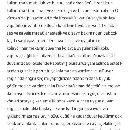
kullanılması mutluluk ve huzuru sağlarken,Soğuk renklerin
kullanılması(mor,mavi,yeşil) korkuya ve hüzne neden olabilir.O
yüzden doğru seçimleri bizle Kocaeli Duvar Kağıdıyla birlikte
yapabilirsiniz.Tabikide duvar kağıdının faydaları var %15 kadar
ses ve ısı yalıtımı sağlar,estetik ve dizayn bakımından pek çok
fayda sağlar,uzun seneler dayanıklıdır ve uygulaması
kolaydır,her mekanın duvarına kolayca uygulanabilir,koku
yapmaz,sağlıklı ve hijyendir.duvar kağıdı kullandığınızda eski
duvarınızdaki lekeleride kapatmış olursunuz yani aslında estetik
açıdan güzel bir görüntü yakalamanıza yardımcı olur.Duvar
kağıdında doğru seçimi yaptığınızda odanızın daha büyük
görünmesine yardımcı olur.Duvar kağıdınızı döşediğiniz mekan
daha aydınlanır,renklenir,canlanır,mekanınızın güçlü ve üstün
yönleri ortaya çıkar. ama ilk önce kendi evinze uygun duvar
kağıdını bulmakla başlayın.Ev ne kadar güneş alıyor,evin
ışıklandırması nasıl,evin büyüklüğü ne kadar,duvar kağıdının çok
sıcak ortamlarda bulunmaması gerekiyor veya aynı şekilde çok