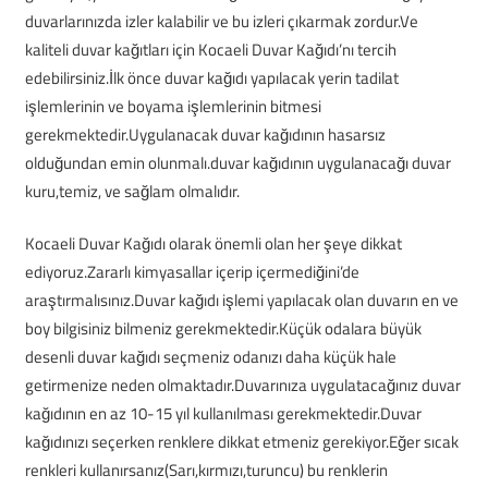
duvarlarınızda izler kalabilir ve bu izleri çıkarmak zordur.Ve
kaliteli duvar kağıtları için Kocaeli Duvar Kağıdı’nı tercih
edebilirsiniz.İlk önce duvar kağıdı yapılacak yerin tadilat
işlemlerinin ve boyama işlemlerinin bitmesi
gerekmektedir.Uygulanacak duvar kağıdının hasarsız
olduğundan emin olunmalı.duvar kağıdının uygulanacağı duvar
kuru,temiz, ve sağlam olmalıdır.
Kocaeli Duvar Kağıdı olarak önemli olan her şeye dikkat
ediyoruz.Zararlı kimyasallar içerip içermediğini’de
araştırmalısınız.Duvar kağıdı işlemi yapılacak olan duvarın en ve
boy bilgisiniz bilmeniz gerekmektedir.Küçük odalara büyük
desenli duvar kağıdı seçmeniz odanızı daha küçük hale
getirmenize neden olmaktadır.Duvarınıza uygulatacağınız duvar
kağıdının en az 10-15 yıl kullanılması gerekmektedir.Duvar
kağıdınızı seçerken renklere dikkat etmeniz gerekiyor.Eğer sıcak
renkleri kullanırsanız(Sarı,kırmızı,turuncu) bu renklerin