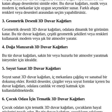
katan ahşap desenlerini simüle eder. Bu duvar kağıtları, rustik veya
modern iç mekanlar için uygun seçenekler sunar. Farklı ahşap
renkleri veya desenleri arasından seçim yapabilirsiniz.
3. Geometrik Desenli 3D Duvar Kağıtları
Geometrik desenli 3D duvar kağıtları, odalara dinamik bir görünüm
katar. Bu tür duvar kağıtları, çeşitli geometrik şekilleri veya renkleri
kullanarak modern veya şık bir atmosfer yaratır.
4. Doğa Manzaralı 3D Duvar Kağıtları
Bu tür duvar kağıtları, sakin bir veya huzurlu bir atmosfer yaratmak
isteyenler için idealdir.
5. Soyut Sanat 3D Duvar Kağıtları
Soyut sanat 3D duvar kağıtları, iç mekanlara çağdaş ve sanatsal bir
dokunuş ekler. Renkli desenler, çizgiler veya soyut formlar içeren bu
duvar kağıtları, odalara canlılık ve enerji katmak için
kullanılabilmektedir.
6. Çocuk Odası İçin Tematik 3D Duvar Kağıtları
Çocuk odaları için tematik 3D duvar kağıtları, çocukların hayal
güçlerini teşvik eder. Bu tür duvar kağıtları, çocukların odalarını