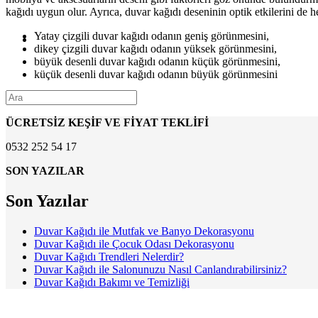
kağıdı uygun olur. Ayrıca, duvar kağıdı deseninin optik etkilerini de h
Yatay çizgili duvar kağıdı odanın geniş görünmesini,
dikey çizgili duvar kağıdı odanın yüksek görünmesini,
büyük desenli duvar kağıdı odanın küçük görünmesini,
küçük desenli duvar kağıdı odanın büyük görünmesini
sağlar.
ÜCRETSİZ KEŞİF VE FİYAT TEKLİFİ
0532 252 54 17
SON YAZILAR
Son Yazılar
Duvar Kağıdı ile Mutfak ve Banyo Dekorasyonu
Duvar Kağıdı ile Çocuk Odası Dekorasyonu
Duvar Kağıdı Trendleri Nelerdir?
Duvar Kağıdı ile Salonunuzu Nasıl Canlandırabilirsiniz?
Duvar Kağıdı Bakımı ve Temizliği