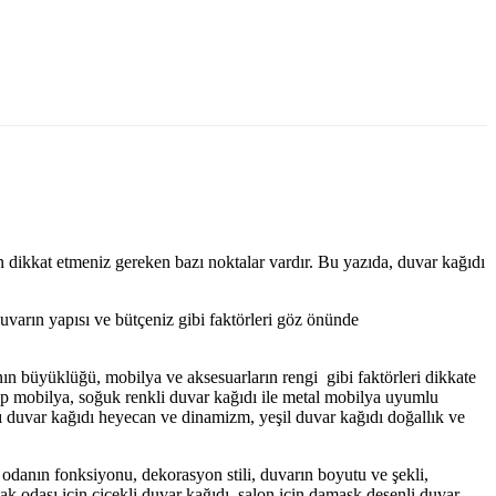
n dikkat etmeniz gereken bazı noktalar vardır. Bu yazıda, duvar kağıdı
 duvarın yapısı ve bütçeniz gibi faktörleri göz önünde
nın büyüklüğü, mobilya ve aksesuarların rengi gibi faktörleri dikkate
hşap mobilya, soğuk renkli duvar kağıdı ile metal mobilya uyumlu
ızı duvar kağıdı heyecan ve dinamizm, yeşil duvar kağıdı doğallık ve
, odanın fonksiyonu, dekorasyon stili, duvarın boyutu ve şekli,
ak odası için çiçekli duvar kağıdı, salon için damask desenli duvar