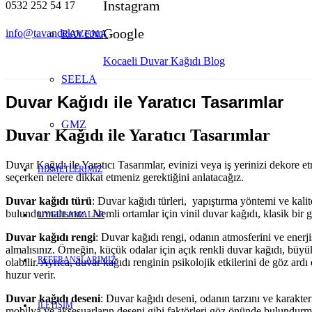
Instagram
0532 252 54 17
Google
info@tavandekor.com
RAVENA
Kocaeli Duvar Kağıdı Blog
SEELA
Duvar Kağıdı ile Yaratıcı Tasarımlar
GMZ
Duvar Kağıdı ile Yaratıcı Tasarımlar
Duvar Kağıdı ile Yaratıcı Tasarımlar, evinizi veya iş yerinizi dekore
HİZMETLERİMİZ
seçerken nelere dikkat etmeniz gerektiğini anlatacağız.
Duvar kağıdı türü
: Duvar kağıdı türleri, yapıştırma yöntemi ve kalit
bulundurmalısınız. Nemli ortamlar için vinil duvar kağıdı, klasik bir g
UYGULAMALAR
Duvar kağıdı rengi
: Duvar kağıdı rengi, odanın atmosferini ve enerj
almalısınız. Örneğin, küçük odalar için açık renkli duvar kağıdı, büyü
REFERANSLARIMIZ
olabilir. Ayrıca, duvar kağıdı renginin psikolojik etkilerini de göz a
huzur verir.
Duvar kağıdı deseni
: Duvar kağıdı deseni, odanın tarzını ve karakte
İLETİŞİM
mobilya ve aksesuarların deseni gibi faktörleri göz önünde bulundurmal