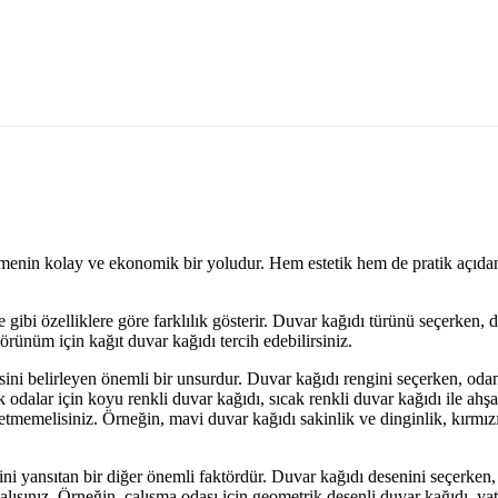
 etmenin kolay ve ekonomik bir yoludur. Hem estetik hem de pratik açıda
e gibi özelliklere göre farklılık gösterir. Duvar kağıdı türünü seçerken,
örünüm için kağıt duvar kağıdı tercih edebilirsiniz.
isini belirleyen önemli bir unsurdur. Duvar kağıdı rengini seçerken, oda
k odalar için koyu renkli duvar kağıdı, sıcak renkli duvar kağıdı ile a
rdı etmemelisiniz. Örneğin, mavi duvar kağıdı sakinlik ve dinginlik, kırm
rini yansıtan bir diğer önemli faktördür. Duvar kağıdı desenini seçerken
ısınız. Örneğin, çalışma odası için geometrik desenli duvar kağıdı, yat