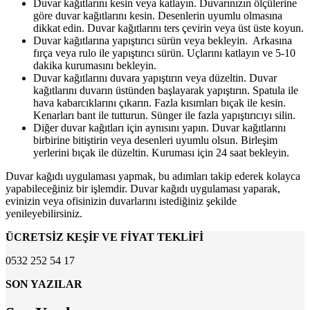
Duvar kağıtlarını kesin veya katlayın. Duvarınızın ölçülerine
göre duvar kağıtlarını kesin. Desenlerin uyumlu olmasına
dikkat edin. Duvar kağıtlarını ters çevirin veya üst üste koyun.
Duvar kağıtlarına yapıştırıcı sürün veya bekleyin. Arkasına
fırça veya rulo ile yapıştırıcı sürün. Uçlarını katlayın ve 5-10
dakika kurumasını bekleyin.
Duvar kağıtlarını duvara yapıştırın veya düzeltin. Duvar
kağıtlarını duvarın üstünden başlayarak yapıştırın. Spatula ile
hava kabarcıklarını çıkarın. Fazla kısımları bıçak ile kesin.
Kenarları bant ile tutturun. Sünger ile fazla yapıştırıcıyı silin.
Diğer duvar kağıtları için aynısını yapın. Duvar kağıtlarını
birbirine bitiştirin veya desenleri uyumlu olsun. Birleşim
yerlerini bıçak ile düzeltin. Kuruması için 24 saat bekleyin.
Duvar kağıdı uygulaması yapmak, bu adımları takip ederek kolayca
yapabileceğiniz bir işlemdir. Duvar kağıdı uygulaması yaparak,
evinizin veya ofisinizin duvarlarını istediğiniz şekilde
yenileyebilirsiniz.
ÜCRETSİZ KEŞİF VE FİYAT TEKLİFİ
0532 252 54 17
SON YAZILAR