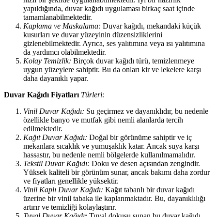
yapıldığında, duvar kağıdı uygulaması birkaç saat içinde
tamamlanabilmektedir.
Kaplama ve Maskalama:
Duvar kağıdı, mekandaki küçük
kusurları ve duvar yüzeyinin düzensizliklerini
gizlenebilmektedir. Ayrıca, ses yalıtımına veya ısı yalıtımına
da yardımcı olabilmektedir.
Kolay Temizlik:
Birçok duvar kağıdı türü, temizlenmeye
uygun yüzeylere sahiptir. Bu da onları kir ve lekelere karşı
daha dayanıklı yapar.
Duvar Kağıdı Fiyatları
Türleri:
Vinil Duvar Kağıdı:
Su geçirmez ve dayanıklıdır, bu nedenle
özellikle banyo ve mutfak gibi nemli alanlarda tercih
edilmektedir.
Kağıt Duvar Kağıdı:
Doğal bir görünüme sahiptir ve iç
mekanlara sıcaklık ve yumuşaklık katar. Ancak suya karşı
hassastır, bu nedenle nemli bölgelerde kullanılmamalıdır.
Tekstil Duvar Kağıdı:
Doku ve desen açısından zengindir.
Yüksek kaliteli bir görünüm sunar, ancak bakımı daha zordur
ve fiyatları genellikle yüksektir.
Vinil Kaplı Duvar Kağıdı:
Kağıt tabanlı bir duvar kağıdı
üzerine bir vinil tabaka ile kaplanmaktadır. Bu, dayanıklılığı
artırır ve temizliği kolaylaştırır.
Tuval Duvar Kağıdı
:
Tuval dokusu sunan bu duvar kağıdı