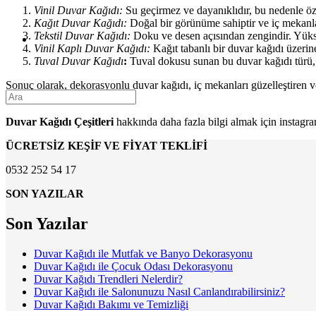
Vinil Duvar Kağıdı:
Su geçirmez ve dayanıklıdır, bu nedenle öze
Kağıt Duvar Kağıdı:
Doğal bir görünüme sahiptir ve iç mekanlar
Tekstil Duvar Kağıdı:
Doku ve desen açısından zengindir. Yüksek
Vinil Kaplı Duvar Kağıdı:
Kağıt tabanlı bir duvar kağıdı üzerine 
Tuval Duvar Kağıdı
:
Tuval dokusu sunan bu duvar kağıdı türü, ru
Sonuç olarak, dekorasyonlu duvar kağıdı, iç mekanları güzelleştiren ve 
bir araya getirebilirsiniz.
Duvar Kağıdı Çeşitleri
hakkında daha fazla bilgi almak için instagr
ÜCRETSİZ KEŞİF VE FİYAT TEKLİFİ
0532 252 54 17
SON YAZILAR
Son Yazılar
Duvar Kağıdı ile Mutfak ve Banyo Dekorasyonu
Duvar Kağıdı ile Çocuk Odası Dekorasyonu
Duvar Kağıdı Trendleri Nelerdir?
Duvar Kağıdı ile Salonunuzu Nasıl Canlandırabilirsiniz?
Duvar Kağıdı Bakımı ve Temizliği