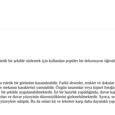
tetik bir şekilde süslemek için kullanılan popüler bir dekorasyon öğesid
estetik bir görünüm kazandırabilir. Farklı desenler, renkler ve dokula
r ve mekanın karakterini yansıtabilir. Özgün tasarımlar veya kişisel foto
 bir şekilde uygulanabilmektedir. İyi bir hazırlık yapıldığında, duvar k
ı ve duvar yüzeyinin düzensizliklerini gizlenebilmektedir. Ayrıca, ses 
zeylere sahiptir. Bu da onları kir ve lekelere karşı daha dayanıklı yap