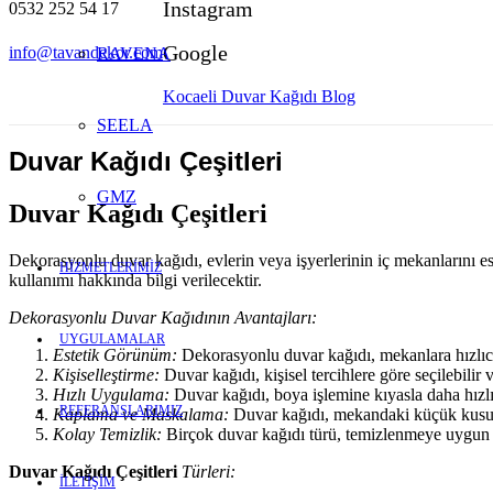
Instagram
0532 252 54 17
Google
info@tavandekor.com
RAVENA
Kocaeli Duvar Kağıdı Blog
SEELA
Duvar Kağıdı Çeşitleri
GMZ
Duvar Kağıdı Çeşitleri
Dekorasyonlu duvar kağıdı, evlerin veya işyerlerinin iç mekanlarını es
HİZMETLERİMİZ
kullanımı hakkında bilgi verilecektir.
Dekorasyonlu Duvar Kağıdının Avantajları:
UYGULAMALAR
Estetik Görünüm:
Dekorasyonlu duvar kağıdı, mekanlara hızlıca 
Kişiselleştirme:
Duvar kağıdı, kişisel tercihlere göre seçilebili
Hızlı Uygulama:
Duvar kağıdı, boya işlemine kıyasla daha hızlı
REFERANSLARIMIZ
Kaplama ve Maskalama:
Duvar kağıdı, mekandaki küçük kusurlar
Kolay Temizlik:
Birçok duvar kağıdı türü, temizlenmeye uygun yü
Duvar Kağıdı Çeşitleri
Türleri:
İLETİŞİM