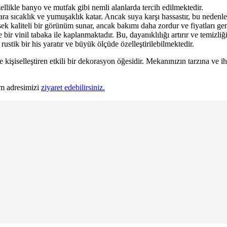
llikle banyo ve mutfak gibi nemli alanlarda tercih edilmektedir.
a sıcaklık ve yumuşaklık katar. Ancak suya karşı hassastır, bu nedenle
 kaliteli bir görünüm sunar, ancak bakımı daha zordur ve fiyatları gene
bir vinil tabaka ile kaplanmaktadır. Bu, dayanıklılığı artırır ve temizliği 
stik bir his yaratır ve büyük ölçüde özelleştirilebilmektedir.
kişiselleştiren etkili bir dekorasyon öğesidir. Mekanınızın tarzına ve ih
am adresimizi
ziyaret edebilirsiniz.