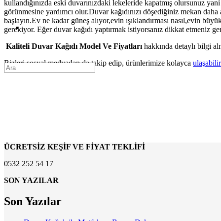
kullandığınızda eski duvarınızdaki lekeleride kapatmış olursunuz yan
görünmesine yardımcı olur.Duvar kağıdınızı döşediğiniz mekan daha ay
başlayın.Ev ne kadar güneş alıyor,evin ışıklandırması nasıl,evin bü
gerekiyor. Eğer duvar kağıdı yaptırmak istiyorsanız dikkat etmeniz ge
Kaliteli Duvar Kağıdı Model Ve Fiyatları
hakkında detaylı bilgi al
Bizleri sosyal medyadan da takip edip, ürünlerimize kolayca
ulaşabilir
ÜCRETSİZ KEŞİF VE FİYAT TEKLİFİ
0532 252 54 17
SON YAZILAR
Son Yazılar