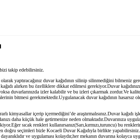
ı
izi takip edebilirsiniz.
olarak yaptıracağınız duvar kağıdının silinip silinmediğini bilmeniz ger
ağıdı alırken bu özelliklere dikkat edilmesi gerekiyor.Duvar kağıdınızı
ksa duvarlarınızda izler kalabilir ve bu izleri çıkarmak zordur.Ve kalite
lemlerinin bitmesi gerekmektedir.Uygulanacak duvar kağıdının hasarsız
rlı kimyasallar içerip içermediğini’de araştırmalısınız.Duvar kağıdı işl
nızı daha küçük hale getirmenize neden olmaktadır.Duvarınıza uygulata
iyor.Eğer sıcak renkleri kullanırsanız(Sarı,kırmızı,turuncu) bu renkle
 doğru seçimleri bizle Kocaeli Duvar Kağıdıyla birlikte yapabilirsiniz.
r dayanıklıdır ve uygulaması kolaydır,her mekanın duvarına kolayca uyg