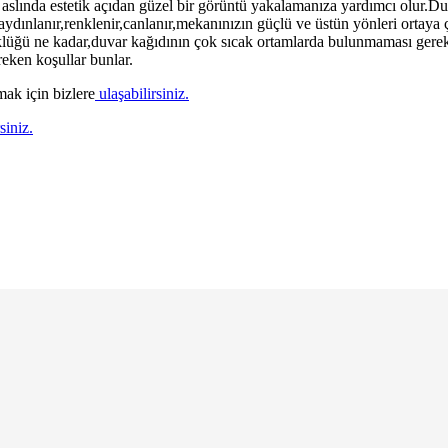
i aslında estetik açıdan güzel bir görüntü yakalamanıza yardımcı olur.
dınlanır,renklenir,canlanır,mekanınızın güçlü ve üstün yönleri ortaya
yüklüğü ne kadar,duvar kağıdının çok sıcak ortamlarda bulunmaması ger
reken koşullar bunlar.
mak için bizlere
ulaşabilirsiniz.
siniz.