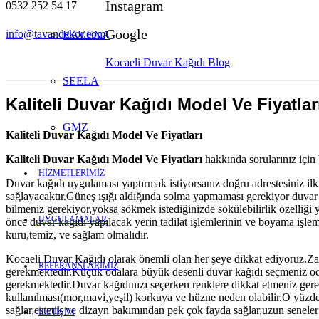
Instagram
0532 252 54 17
Google
info@tavandekor.com
RAVENA
Kocaeli Duvar Kağıdı Blog
SEELA
Kaliteli Duvar Kağıdı Model Ve Fiyatlar
GMZ
Kaliteli Duvar Kağıdı Model Ve Fiyatları
Kaliteli Duvar Kağıdı Model Ve Fiyatları
hakkında sorularınız için b
HİZMETLERİMİZ
Duvar kağıdı uygulaması yaptırmak istiyorsanız doğru adrestesiniz ilk 
sağlayacaktır.Güneş ışığı aldığında solma yapmaması gerekiyor duvar k
bilmeniz gerekiyor,yoksa sökmek istediğinizde sökülebilirlik özelliği yo
UYGULAMALAR
önce duvar kağıdı yapılacak yerin tadilat işlemlerinin ve boyama iş
kuru,temiz, ve sağlam olmalıdır.
Kocaeli Duvar Kağıdı olarak önemli olan her şeye dikkat ediyoruz.Zara
REFERANSLARIMIZ
gerekmektedir.Küçük odalara büyük desenli duvar kağıdı seçmeniz oda
gerekmektedir.Duvar kağıdınızı seçerken renklere dikkat etmeniz gerek
kullanılması(mor,mavi,yeşil) korkuya ve hüzne neden olabilir.O yüzden
sağlar,estetik ve dizayn bakımından pek çok fayda sağlar,uzun senele
İLETİŞİM