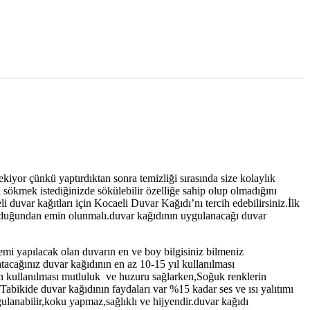
ekiyor çünkü yaptırdıktan sonra temizliği sırasında size kolaylık
 sökmek istediğinizde sökülebilir özelliğe sahip olup olmadığını
li duvar kağıtları için Kocaeli Duvar Kağıdı’nı tercih edebilirsiniz.İlk
 olduğundan emin olunmalı.duvar kağıdının uygulanacağı duvar
emi yapılacak olan duvarın en ve boy bilgisiniz bilmeniz
cağınız duvar kağıdının en az 10-15 yıl kullanılması
rin kullanılması mutluluk ve huzuru sağlarken,Soğuk renklerin
Tabikide duvar kağıdının faydaları var %15 kadar ses ve ısı yalıtımı
ulanabilir,koku yapmaz,sağlıklı ve hijyendir.duvar kağıdı