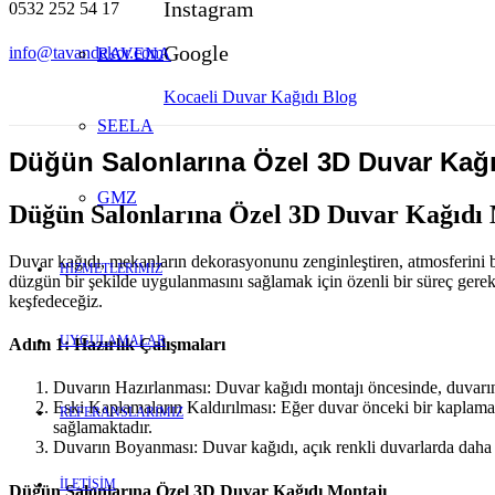
Instagram
0532 252 54 17
Google
info@tavandekor.com
RAVENA
Kocaeli Duvar Kağıdı Blog
SEELA
Düğün Salonlarına Özel 3D Duvar Kağı
GMZ
Düğün Salonlarına Özel 3D Duvar Kağıdı 
Duvar kağıdı, mekanların dekorasyonunu zenginleştiren, atmosferini bel
HİZMETLERİMİZ
düzgün bir şekilde uygulanmasını sağlamak için özenli bir süreç gerekt
keşfedeceğiz.
UYGULAMALAR
Adım 1: Hazırlık Çalışmaları
Duvarın Hazırlanması: Duvar kağıdı montajı öncesinde, duvarın d
Eski Kaplamaların Kaldırılması: Eğer duvar önceki bir kaplama 
REFERANSLARIMIZ
sağlamaktadır.
Duvarın Boyanması: Duvar kağıdı, açık renkli duvarlarda daha i
İLETİŞİM
Düğün Salonlarına Özel 3D Duvar Kağıdı Montajı