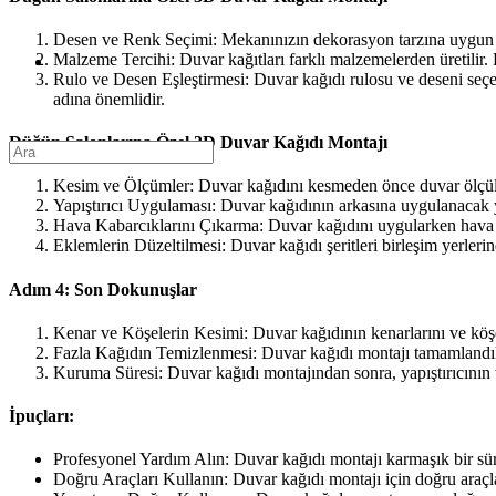
Desen ve Renk Seçimi: Mekanınızın dekorasyon tarzına uygun bir 
Malzeme Tercihi: Duvar kağıtları farklı malzemelerden üretilir. Ka
Rulo ve Desen Eşleştirmesi: Duvar kağıdı rulosu ve deseni seçe
adına önemlidir.
Düğün Salonlarına Özel 3D Duvar Kağıdı Montajı
Kesim ve Ölçümler: Duvar kağıdını kesmeden önce duvar ölçülerin
Yapıştırıcı Uygulaması: Duvar kağıdının arkasına uygulanacak yap
Hava Kabarcıklarını Çıkarma: Duvar kağıdını uygularken hava ka
Eklemlerin Düzeltilmesi: Duvar kağıdı şeritleri birleşim yerleri
Adım 4: Son Dokunuşlar
Kenar ve Köşelerin Kesimi: Duvar kağıdının kenarlarını ve köşe
Fazla Kağıdın Temizlenmesi: Duvar kağıdı montajı tamamlandıktan 
Kuruma Süresi: Duvar kağıdı montajından sonra, yapıştırıcının 
İpuçları:
Profesyonel Yardım Alın: Duvar kağıdı montajı karmaşık bir sü
Doğru Araçları Kullanın: Duvar kağıdı montajı için doğru araçları