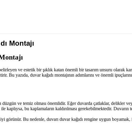
dı Montajı
Montajı
irleyen ve estetik bir şıklık katan önemli bir tasarım unsuru olarak kar
irir. Bu yazıda, duvar kağıdı montajının adımlarını ve önemli ipuçların
üzgün ve temiz olması önemlidir. Eğer duvarda çatlaklar, delikler veya 
ile kaplıysa, bu kaplamaların kaldırılması gerekebilmektedir. Duvarın 
yi görünür. Bu nedenle, duvarı duvar kağıdı rengine uygun boyamak, ist