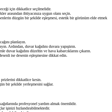
eği için dikkatlice seçilmelidir.
nekler arasından ihtiyacınıza uygun olanı seçin.
enlerin düzgün bir şekilde eşleşmesi, estetik bir görünüm elde etmek
cağını planlayın.
ayın. Ardından, duvar kağıdını duvara yapıştırın.
le duvar kağıdını düzeltin ve hava kabarcıklarını çıkarın.
desenli ise desenin eşleşmesine dikkat edin.
rizlerini dikkatlice kesin.
n bir şekilde yerleşmesini sağlar.
kağıtlarında profesyonel yardım almak önemlidir.
ar işinizi hızlandırabilmektedir.