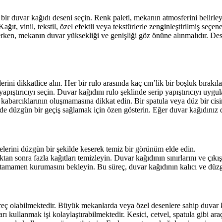
duvar kağıdı deseni seçin. Renk paleti, mekanın atmosferini belirleyec
ğıt, vinil, tekstil, özel efektli veya tekstürlerle zenginleştirilmiş seçe
rken, mekanın duvar yüksekliği ve genişliği göz önüne alınmalıdır. Des
i dikkatlice alın. Her bir rulo arasında kaç cm’lik bir boşluk bırakıla
ıştırıcıyı seçin. Duvar kağıdını rulo şeklinde serip yapıştırıcıyı uygul
barcıklarının oluşmamasına dikkat edin. Bir spatula veya düz bir cisim
nde düzgün bir geçiş sağlamak için özen gösterin. Eğer duvar kağıdınız 
lerini düzgün bir şekilde keserek temiz bir görünüm elde edin.
sonra fazla kağıtları temizleyin. Duvar kağıdının sınırlarını ve çıkış p
tamamen kurumasını bekleyin. Bu süreç, duvar kağıdının kalıcı ve düzgü
reç olabilmektedir. Büyük mekanlarda veya özel desenlere sahip duvar 
 kullanmak işi kolaylaştırabilmektedir. Kesici, cetvel, spatula gibi araçl