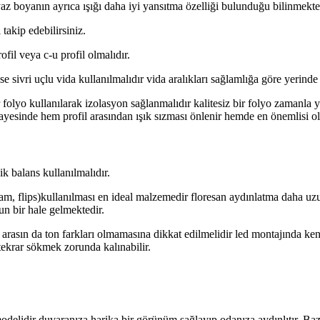
z boyanın ayrıca ışığı daha iyi yansıtma özelliği bulunduğu bilinmekte
takip edebilirsiniz.
fil veya c-u profil olmalıdır.
ise sivri uçlu vida kullanılmalıdır vida aralıkları sağlamlığa göre yerinde
r folyo kullanılarak izolasyon sağlanmalıdır kalitesiz bir folyo zamanla 
ayesinde hem profil arasından ışık sızması önlenir hemde en önemlisi ol
k balans kullanılmalıdır.
ram, flips)kullanılması en ideal malzemedir floresan aydınlatma daha u
un bir hale gelmektedir.
r arasın da ton farkları olmamasına dikkat edilmelidir led montajında ken
 tekrar sökmek zorunda kalınabilir.
lidir duvaranıza harika bir görünüm sağlayıp odanıza aydınlıtır. Bazı