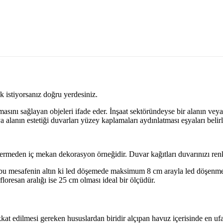
 istiyorsanız doğru yerdesiniz.
ını sağlayan objeleri ifade eder. İnşaat sektöründeyse bir alanın veya
 alanın estetiği duvarları yüzey kaplamaları aydınlatması eşyaları belirl
vermeden iç mekan dekorasyon örneğidir. Duvar kağıtları duvarınızı renkl
bu mesafenin altın ki led döşemede maksimum 8 cm arayla led döşenmel
floresan aralığı ise 25 cm olması ideal bir ölçüdür.
at edilmesi gereken hususlardan biridir alçıpan havuz içerisinde en ufak