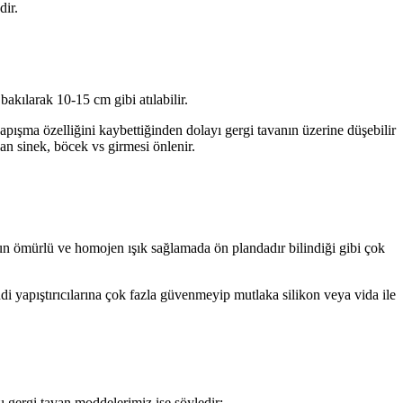
dir.
 bakılarak 10-15 cm gibi atılabilir.
yapışma özelliğini kaybettiğinden dolayı gergi tavanın üzerine düşebilir
an sinek, böcek vs girmesi önlenir.
zun ömürlü ve homojen ışık sağlamada ön plandadır bilindiği gibi çok
di yapıştırıcılarına çok fazla güvenmeyip mutlaka silikon veya vida ile
 gergi tavan moddelerimiz ise şöyledir: