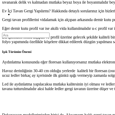
sıvanarak delik vs kalmadan mutlaka beyaz boya ile boyanmalıdır beya
Ev İçi Tavan Gergi Yapılırmı? Hakkında detaylı sorularınız için bizleri 
Gergi tavan profillerini vidalamak için alçıpan arkasında demir kutu pro
Eğer demir kutu profil var ise akıllı vida kullanılmalıdır u-c profil var 
Bu işlemden sonra alçıpan ve profil üzerine gelecek şekilde kaliteli bi
folyo yapımında özellikle köşelere dikkat edilerek düzgün yapılması s
Işık Türünün Önemi
Aydınlatma konusunda eğer floresan kullanıyorsanız mutlaka elektroni
Havuz derinliğinin 30-40 cm olduğu yerlerde kaliteli bir floresan (os
ucuz ledler birkaç ay içerisinde ilk günkü ışığı vermeyip zamanla solg
Led ile aydınlatma yapılacaksa mutlaka kalitesinin iyi olması ve ledle
tavana tutturulmalıdır aksi halde ledler gergi tavanın üzerine düşer ve
Dekorasyon modellerimizden birisi de Akvaryum-balık gergi tavan mode