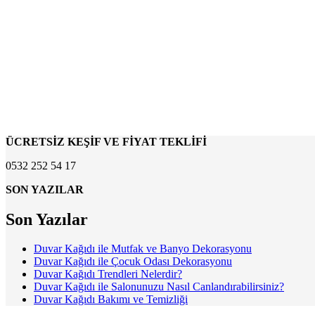
ÜCRETSİZ KEŞİF VE FİYAT TEKLİFİ
0532 252 54 17
SON YAZILAR
Son Yazılar
Duvar Kağıdı ile Mutfak ve Banyo Dekorasyonu
Duvar Kağıdı ile Çocuk Odası Dekorasyonu
Duvar Kağıdı Trendleri Nelerdir?
Duvar Kağıdı ile Salonunuzu Nasıl Canlandırabilirsiniz?
Duvar Kağıdı Bakımı ve Temizliği