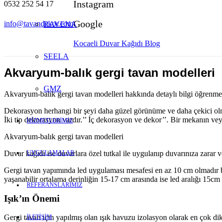
Instagram
0532 252 54 17
Google
info@tavandekor.com
RAVENA
Kocaeli Duvar Kağıdı Blog
SEELA
Akvaryum-balık gergi tavan modelleri
GMZ
Akvaryum-balık gergi tavan modelleri hakkında detaylı bilgi öğrenmek
Dekorasyon herhangi bir şeyi daha güzel görünüme ve daha çekici olmas
İki tip dekorasyon vardır.’’ İç dekorasyon ve dekor’’. Bir mekanın veya
HİZMETLERİMİZ
Akvaryum-balık gergi tavan modelleri
UYGULAMALAR
Duvar kağıdı ise duvarlara özel tutkal ile uygulanıp duvarınıza zarar 
Gergi tavan yapımında led uygulaması mesafesi en az 10 cm olmadır 
yaşanabilir ortalama derinliğin 15-17 cm arasında ise led aralığı 15cm 
REFERANSLARIMIZ
Işık’ın Önemi
Gergi tavan için yapılmış olan ışık havuzu izolasyon olarak en çok dikk
İLETİŞİM