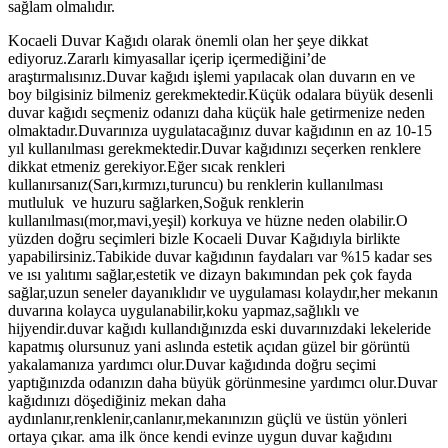
sağlam olmalıdır.
Kocaeli Duvar Kağıdı olarak önemli olan her şeye dikkat
ediyoruz.Zararlı kimyasallar içerip içermediğini’de
araştırmalısınız.Duvar kağıdı işlemi yapılacak olan duvarın en ve
boy bilgisiniz bilmeniz gerekmektedir.Küçük odalara büyük desenli
duvar kağıdı seçmeniz odanızı daha küçük hale getirmenize neden
olmaktadır.Duvarınıza uygulatacağınız duvar kağıdının en az 10-15
yıl kullanılması gerekmektedir.Duvar kağıdınızı seçerken renklere
dikkat etmeniz gerekiyor.Eğer sıcak renkleri
kullanırsanız(Sarı,kırmızı,turuncu) bu renklerin kullanılması
mutluluk ve huzuru sağlarken,Soğuk renklerin
kullanılması(mor,mavi,yeşil) korkuya ve hüzne neden olabilir.O
yüzden doğru seçimleri bizle Kocaeli Duvar Kağıdıyla birlikte
yapabilirsiniz.Tabikide duvar kağıdının faydaları var %15 kadar ses
ve ısı yalıtımı sağlar,estetik ve dizayn bakımından pek çok fayda
sağlar,uzun seneler dayanıklıdır ve uygulaması kolaydır,her mekanın
duvarına kolayca uygulanabilir,koku yapmaz,sağlıklı ve
hijyendir.duvar kağıdı kullandığınızda eski duvarınızdaki lekeleride
kapatmış olursunuz yani aslında estetik açıdan güzel bir görüntü
yakalamanıza yardımcı olur.Duvar kağıdında doğru seçimi
yaptığınızda odanızın daha büyük görünmesine yardımcı olur.Duvar
kağıdınızı döşediğiniz mekan daha
aydınlanır,renklenir,canlanır,mekanınızın güçlü ve üstün yönleri
ortaya çıkar. ama ilk önce kendi evinze uygun duvar kağıdını