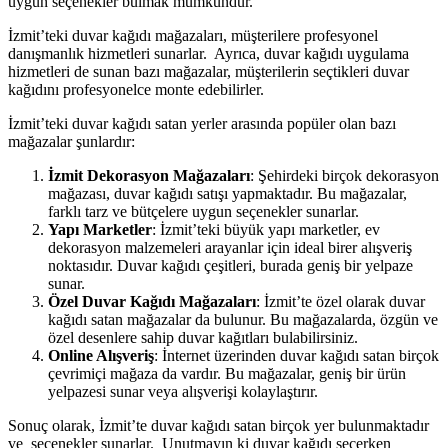
uygun seçenekler bulmak mümkündür.
İzmit’teki duvar kağıdı mağazaları, müşterilere profesyonel
danışmanlık hizmetleri sunarlar. Ayrıca, duvar kağıdı uygulama
hizmetleri de sunan bazı mağazalar, müşterilerin seçtikleri duvar
kağıdını profesyonelce monte edebilirler.
İzmit’teki duvar kağıdı satan yerler arasında popüler olan bazı
mağazalar şunlardır:
İzmit Dekorasyon Mağazaları
: Şehirdeki birçok dekorasyon
mağazası, duvar kağıdı satışı yapmaktadır. Bu mağazalar,
farklı tarz ve bütçelere uygun seçenekler sunarlar.
Yapı Marketler
: İzmit’teki büyük yapı marketler, ev
dekorasyon malzemeleri arayanlar için ideal birer alışveriş
noktasıdır. Duvar kağıdı çeşitleri, burada geniş bir yelpaze
sunar.
Özel Duvar Kağıdı Mağazaları
: İzmit’te özel olarak duvar
kağıdı satan mağazalar da bulunur. Bu mağazalarda, özgün ve
özel desenlere sahip duvar kağıtları bulabilirsiniz.
Online Alışveriş
: İnternet üzerinden duvar kağıdı satan birçok
çevrimiçi mağaza da vardır. Bu mağazalar, geniş bir ürün
yelpazesi sunar veya alışverişi kolaylaştırır.
Sonuç olarak, İzmit’te duvar kağıdı satan birçok yer bulunmaktadır
ve seçenekler sunarlar. Unutmayın ki duvar kağıdı seçerken