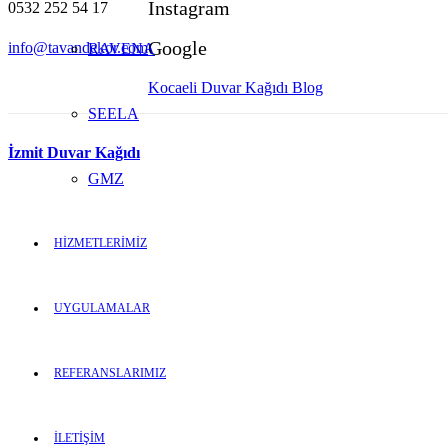
Instagram
0532 252 54 17
Google
info@tavandekor.com
RAVENA
Kocaeli Duvar Kağıdı Blog
SEELA
İzmit Duvar Kağıdı
GMZ
HİZMETLERİMİZ
UYGULAMALAR
REFERANSLARIMIZ
İLETİŞİM