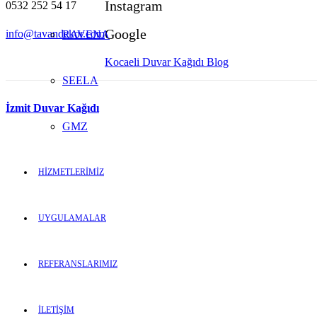
Instagram
0532 252 54 17
Google
info@tavandekor.com
RAVENA
Kocaeli Duvar Kağıdı Blog
SEELA
İzmit Duvar Kağıdı
GMZ
HİZMETLERİMİZ
UYGULAMALAR
REFERANSLARIMIZ
İLETİŞİM