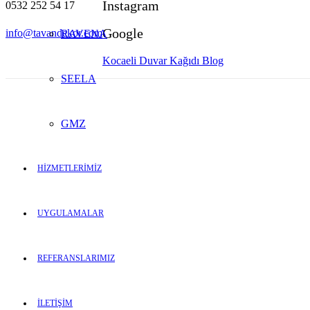
Instagram
0532 252 54 17
Google
info@tavandekor.com
RAVENA
Kocaeli Duvar Kağıdı Blog
SEELA
GMZ
HİZMETLERİMİZ
UYGULAMALAR
REFERANSLARIMIZ
İLETİŞİM