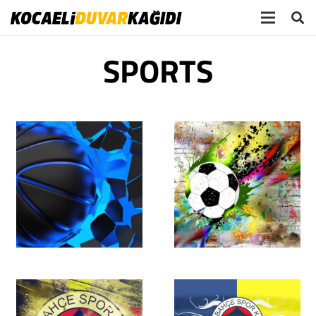
SPORTS
pictomod_22668896
pictomod_226699213