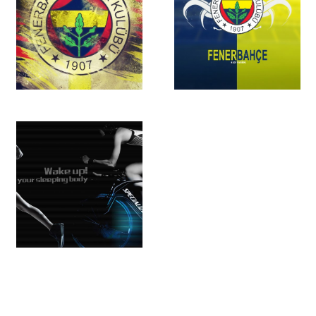
pictomod_226699430
pictomod_226699622
pictomod_226699867
pictomod_226699870