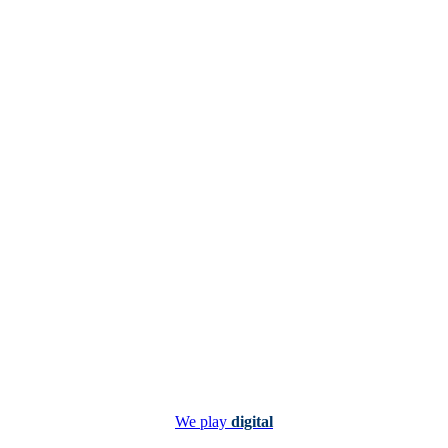
We play
digital