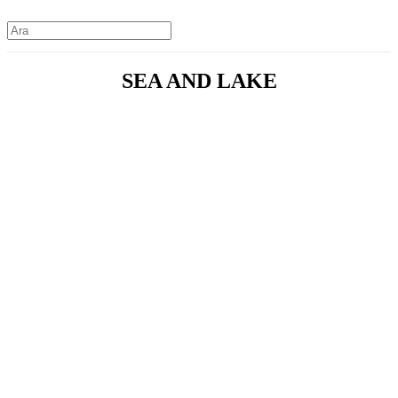
SEA AND LAKE