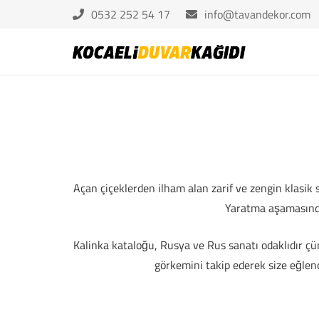
0532 252 54 17
info@tavandekor.com
Açan çiçeklerden ilham alan zarif ve zengin klasik 
Yaratma aşamasında
Kalinka kataloğu, Rusya ve Rus sanatı odaklıdır çü
görkemini takip ederek size eğlenc