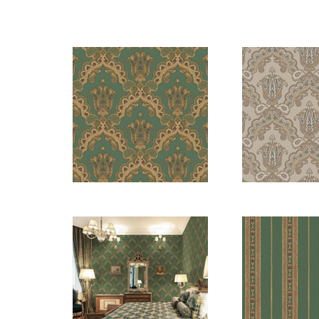
5809-5
5809