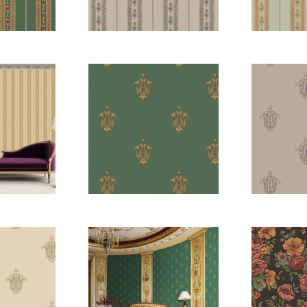
-5
5808-4
5
8
5807-5
5