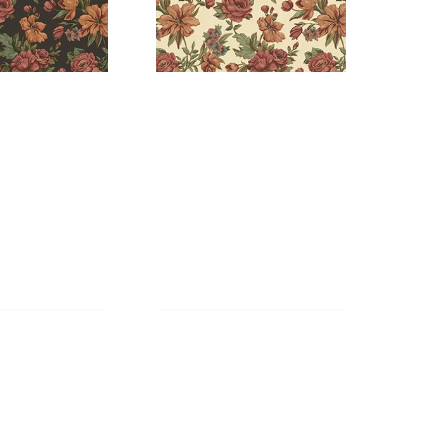
806-6
5806-5
806-1
5806