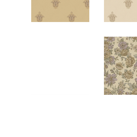
5807-2
5807
5806-4
5806