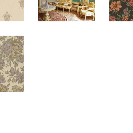
-1
5807
5
-3
5806-2
5