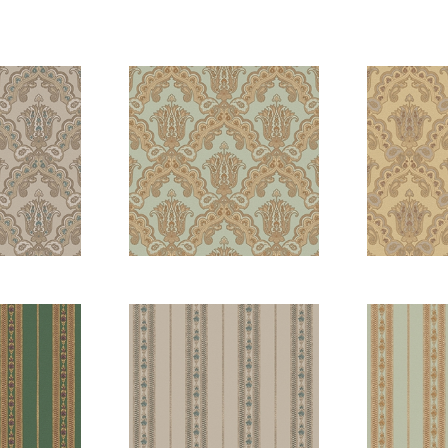
-4
5809-3
5