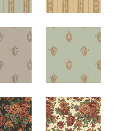
808-3
5808-2
807-4
5807-3