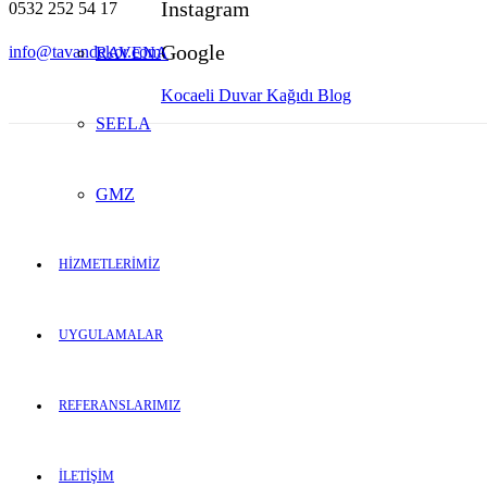
Instagram
0532 252 54 17
Google
info@tavandekor.com
RAVENA
Kocaeli Duvar Kağıdı Blog
SEELA
GMZ
HİZMETLERİMİZ
UYGULAMALAR
REFERANSLARIMIZ
İLETİŞİM