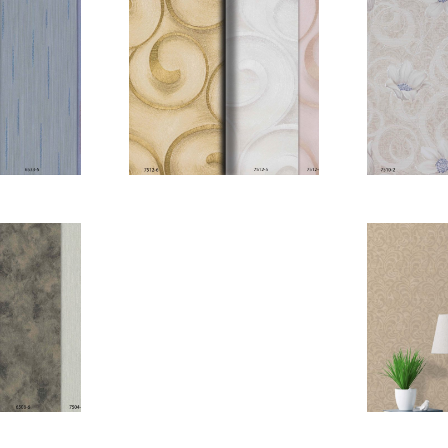
Y E-
HARMONY E-
HAR
ayfa_12
KATALOG_Sayfa_13
KATALO
Y E-
HARMONY E-
HAR