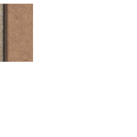
G_Sayfa_19
KATALOG_Sayfa_20
MONY E-
HARMONY E-
G_Sayfa_24
KATALOG_Sayfa_25