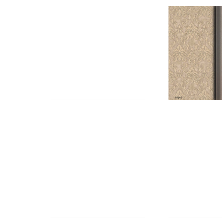
KATALOG_Sayfa_16
KATALOG_S
HARMONY E-
HARMON
KATALOG_Sayfa_21
KATALOG_S