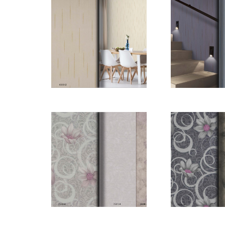
HARMONY E-
HARMON
KATALOG_Sayfa_11
KATALOG_S
HARMONY E-
HARMON