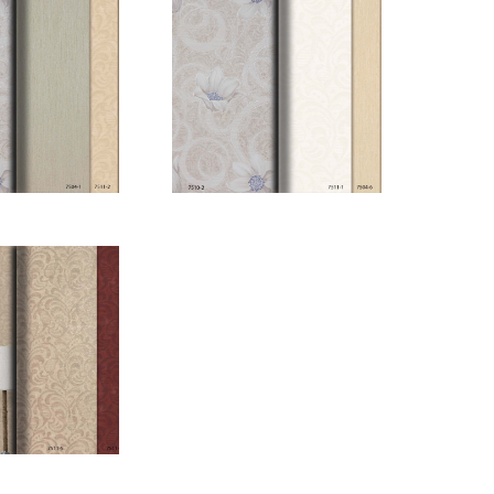
MONY E-
HARMONY E-
G_Sayfa_14
KATALOG_Sayfa_15
MONY E-
HARMONY E-