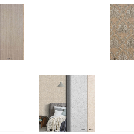
ayfa_17
KATALOG_Sayfa_18
KATALO
Y E-
HARMONY E-
HAR
ayfa_22
KATALOG_Sayfa_23
KATALO